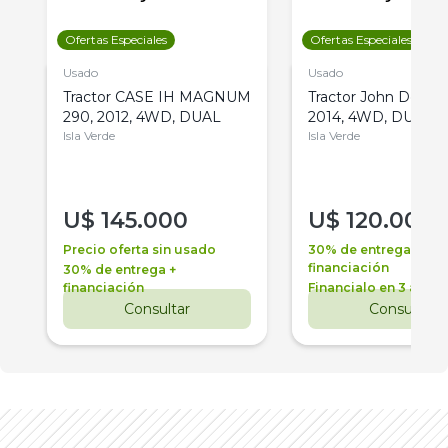
Ofertas Especiales
Ofertas Especiales
Usado
Usado
Tractor CASE IH MAGNUM
Tractor John Deere 
290, 2012, 4WD, DUAL
2014, 4WD, DUAL
Isla Verde
Isla Verde
U$
145.000
U$
120.000
Precio oferta sin usado
30% de entrega +
financiación
30% de entrega +
financiación
Financialo en 3 años
Consultar
Consultar