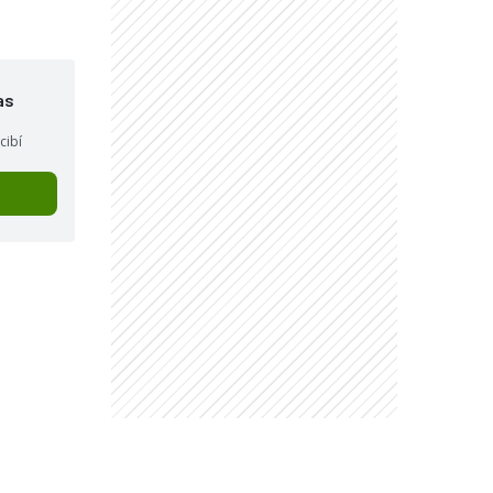
as
cibí