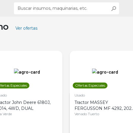
ino
Ver ofertas
fertas Especiales
Ofertas Especiales
sado
Usado
ractor John Deere 6180J,
Tractor MASSEY
014, 4WD, DUAL
FERGUSSON MF 4292, 2020
la Verde
4WD, PATON
Venado Tuerto