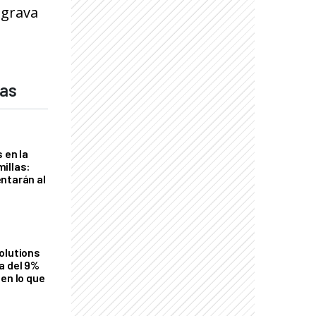
 grava
das
 en la
illas:
ntarán al
olutions
a del 9%
en lo que