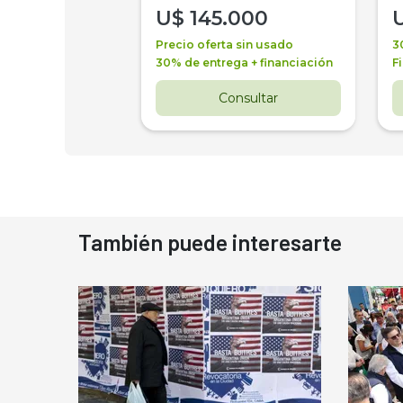
000
U$
145.000
a + financiación
Precio oferta sin usado
3
 4 años
30% de entrega + financiación
F
nsultar
Consultar
También puede interesarte