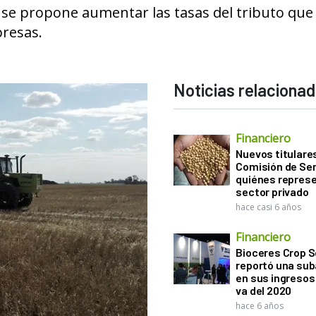
se propone aumentar las tasas del tributo que
presas.
Noticias relaciona
Financiero
Nuevos titulares
Comisión de Sem
quiénes represe
sector privado
hace casi 6 años
Financiero
Bioceres Crop S
reportó una sub
en sus ingresos 
va del 2020
hace 6 años