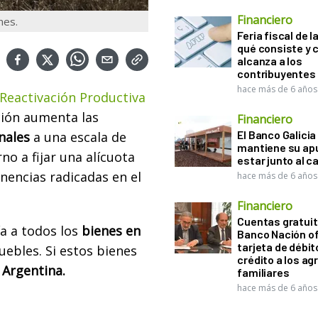
Financiero
nes.
Feria fiscal de l
qué consiste y
alcanza a los
contribuyentes
hace más de 6 años
 Reactivación Productiva
ción aumenta las
Financiero
El Banco Galicia
nales
a una escala de
mantiene su ap
rno a fijar una alícuota
estar junto al 
nencias radicadas en el
hace más de 6 años
Financiero
Cuentas gratuit
ía a todos los
bienes en
Banco Nación o
tarjeta de débit
uebles. Si estos bienes
crédito a los ag
 Argentina.
familiares
hace más de 6 años