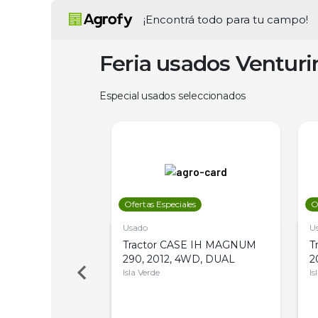
¡Encontrá todo para tu campo!
Feria usados Ventur
Especial usados seleccionados
les
Ofertas Especiales
O
Usado
U
a Metalfor 7040,
Tractor CASE IH MAGNUM
T
Bot 32 Mts
290, 2012, 4WD, DUAL
2
Isla Verde
Is