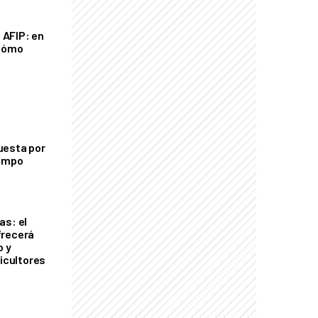
a AFIP: en
 cómo
uesta por
campo
as: el
frecerá
o y
ricultores