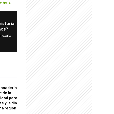
 más
>
istoria
nos?
ocerla
panadería
e de la
idad para
s y le dio
una región