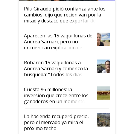
Pilu Giraudo pidió confianza ante los
cambios, dijo que recién van por la
mitad y destacó que exportar dejó de
ser "para unos pocos": "Tenemos un
mandato muy claro del gobierno
Aparecen las 15 vaquillonas de
nacional"
Andrea Sarnari, pero no
encuentran explicación de
cómo llegaron allí
Robaron 15 vaquillonas a
Andrea Sarnari y comenzó la
búsqueda: “Todos los días le
toca a algún productor”
Cuesta $6 millones: la
inversión que crece entre los
ganaderos en un momento
histórico para la actividad
La hacienda recuperó precio,
pero el mercado ya mira el
próximo techo