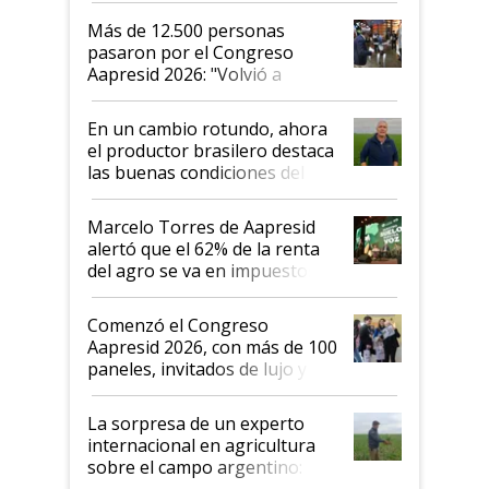
Más de 12.500 personas
pasaron por el Congreso
Aapresid 2026: "Volvió a
demostrar que hablar del
suelo es hablar de todo el
En un cambio rotundo, ahora
sistema productivo"
el productor brasilero destaca
las buenas condiciones del
agro argentino para invertir:
"Los veo más motivados"
Marcelo Torres de Aapresid
alertó que el 62% de la renta
del agro se va en impuestos:
"No es bueno que en
Argentina se sigan discutiendo
Comenzó el Congreso
las mismas cosas de hace 50
Aapresid 2026, con más de 100
años"
paneles, invitados de lujo y
todas las tendencias
La sorpresa de un experto
internacional en agricultura
sobre el campo argentino:
"Estoy muy impresionado"