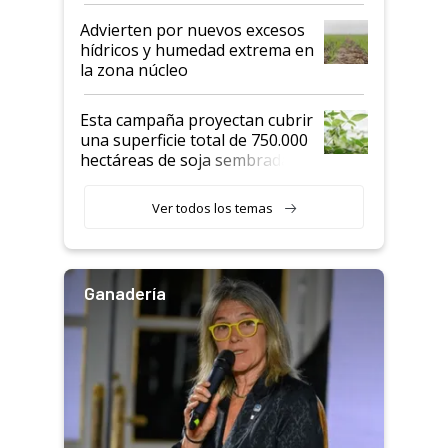
Advierten por nuevos excesos
hídricos y humedad extrema en
la zona núcleo
Esta campaña proyectan cubrir
una superficie total de 750.000
hectáreas de soja sembradas
con una nueva generación de
variedades que marcan un
Ver todos los temas
salto tecnológico en genética y
rendimiento
Ganadería