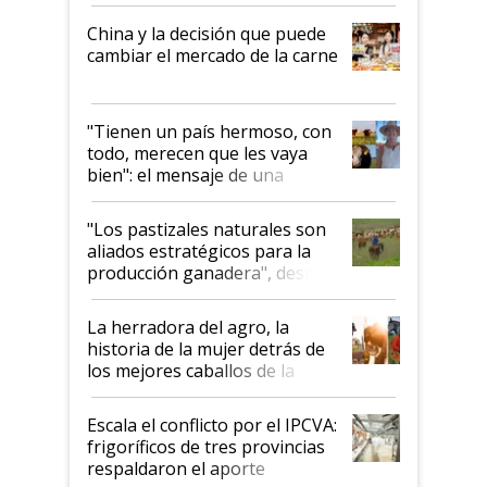
China y la decisión que puede
cambiar el mercado de la carne
"Tienen un país hermoso, con
todo, merecen que les vaya
bien": el mensaje de una
ganadera uruguaya sobre las
oportunidades que se abren
"Los pastizales naturales son
para el agro en Argentina, con
aliados estratégicos para la
foco en la carne
producción ganadera", destaca
la iniciativa que ya reúne a 46
establecimientos en Argentina
La herradora del agro, la
historia de la mujer detrás de
los mejores caballos de la
Argentina y los mitos que
todavía hacen sufrir a estos
Escala el conflicto por el IPCVA:
animales: "Mientras me
frigoríficos de tres provincias
descalificaban, yo seguí
respaldaron el aporte
haciendo currículum"