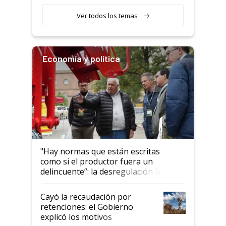
obligatorio
Ver todos los temas
Economía y política
"Hay normas que están escritas
como si el productor fuera un
delincuente”: la desregulación llegó
al Congreso Aapresid y hasta se
habló del financiamiento al IPCVA
Cayó la recaudación por
retenciones: el Gobierno
explicó los motivos