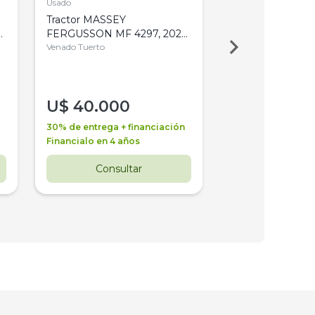
Usado
Usado
Tractor MASSEY
Tractor AGCO ALL
,
FERGUSSON MF 4297, 2020,
2003, 4WD, PA
4WD, PATON
Venado Tuerto
Venado Tuerto
U$
40.000
U$
30.000
30% de entrega + financiación
30% de entrega + 
Financialo en 4 años
Financialo en 3 a
Consultar
Consul