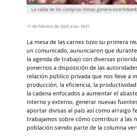
La caída de las compras chinas genera incertidum
11
de
Febrero
de
2020
a las
16:31
La mesa de las carnes tuvo su primera re
un comunicado, aununciaron que durante
la agenda de trabajo con diversas priorid
ponernos a disposición de las autoridades
relación público privada que nos lleve a 
producción, la eficiencia, la productivida
la cadena enfocados a aumentar el abast
interno y externo, generar nuevas fuente
aportar divisas al país así como arraigo f
trabajamos sobre cómo contribuir a las n
población siendo parte de la columna vert