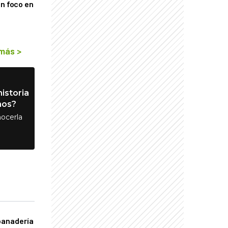
on foco en
 más
>
istoria
nos?
ocerla
panadería