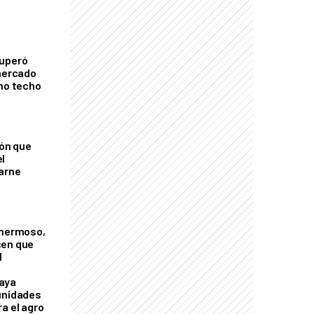
cuperó
 mercado
imo techo
ión que
l
arne
 hermoso,
cen que
l
aya
unidades
a el agro