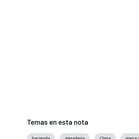
Temas en esta nota
hacienda
ganaderia
China
mesa d