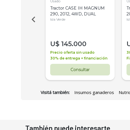
Usado
U
a Metalfor 7040,
Tractor CASE IH MAGNUM
T
Bot 32 Mts
290, 2012, 4WD, DUAL
2
Isla Verde
Is
000
U$
145.000
a + financiación
Precio oferta sin usado
3
 4 años
30% de entrega + financiación
F
nsultar
Consultar
Visitá también:
Insumos ganaderos
Nutri
También puede interesarte