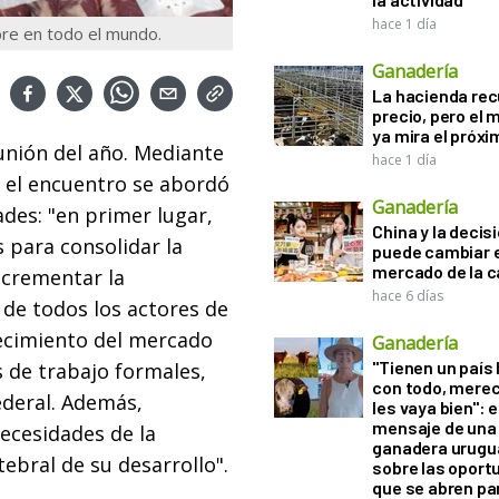
hace 1 día
bre en todo el mundo.
Ganadería
La hacienda re
precio, pero el
ya mira el próx
unión del año. Mediante
hace 1 día
 el
encuentro se abordó
Ganadería
ades: "en primer lugar,
China y la decis
 para consolidar la
puede cambiar e
mercado de la c
incrementar la
hace 6 días
d de todos los actores de
ecimiento del mercado
Ganadería
"Tienen un país
s de trabajo formales,
con todo, mere
ederal. Además,
les vaya bien": e
mensaje de una
ecesidades de la
ganadera urugu
ebral de su desarrollo".
sobre las oport
que se abren par