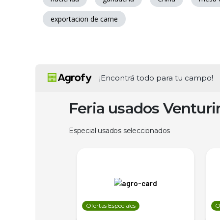
exportacion de carne
¡Encontrá todo para tu campo!
Feria usados Ventur
Especial usados seleccionados
les
Ofertas Especiales
O