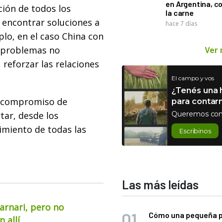
en Argentina, c
ción de todos los
la carne
 encontrar soluciones a
hace 7 días
lo, en el caso China con
o problemas no
Ver
 reforzar las relaciones
El campo y vos
¿Tenés una h
el compromiso de
para contar
tar, desde los
Queremos con
cimiento de todas las
Escribinos
Las más leídas
arnari, pero no
Cómo una pequeña 
 allí