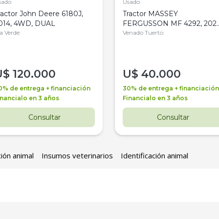
sado
Usado
ractor John Deere 6180J,
Tractor MASSEY
014, 4WD, DUAL
FERGUSSON MF 4292, 2020
la Verde
4WD, PATON
Venado Tuerto
U$
120.000
U$
40.000
0% de entrega + financiación
30% de entrega + financiación
inancialo en 3 años
Financialo en 3 años
Consultar
Consultar
ción animal
Insumos veterinarios
Identificación animal