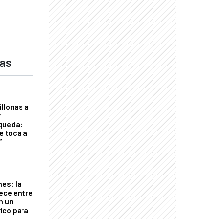
das
illonas a
y
queda:
le toca a
”
nes: la
rece entre
n un
ico para