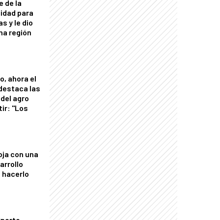
e de la
idad para
s y le dio
una región
o, ahora el
 destaca las
del agro
tir: "Los
"
oja con una
arrollo
 hacerlo
xperto