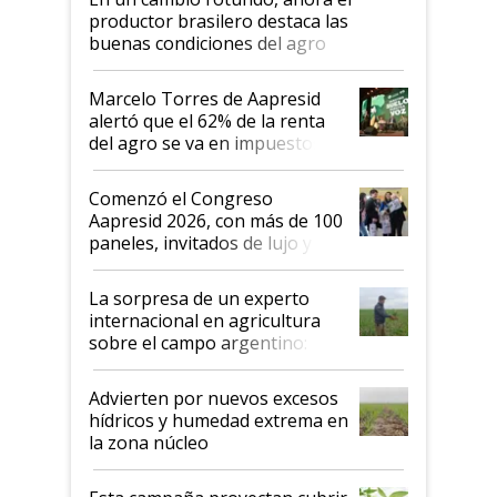
productor brasilero destaca las
buenas condiciones del agro
argentino para invertir: "Los veo
más motivados"
Marcelo Torres de Aapresid
alertó que el 62% de la renta
del agro se va en impuestos:
"No es bueno que en
Argentina se sigan discutiendo
Comenzó el Congreso
las mismas cosas de hace 50
Aapresid 2026, con más de 100
años"
paneles, invitados de lujo y
todas las tendencias
La sorpresa de un experto
internacional en agricultura
sobre el campo argentino:
"Estoy muy impresionado"
Advierten por nuevos excesos
hídricos y humedad extrema en
la zona núcleo