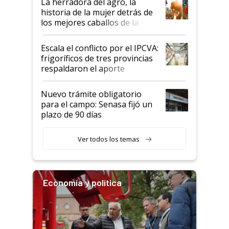
La herradora del agro, la
historia de la mujer detrás de
los mejores caballos de la
Argentina y los mitos que
todavía hacen sufrir a estos
Escala el conflicto por el IPCVA:
animales: "Mientras me
frigoríficos de tres provincias
descalificaban, yo seguí
respaldaron el aporte
haciendo currículum"
obligatorio
Nuevo trámite obligatorio
para el campo: Senasa fijó un
plazo de 90 días
Ver todos los temas
Economía y política