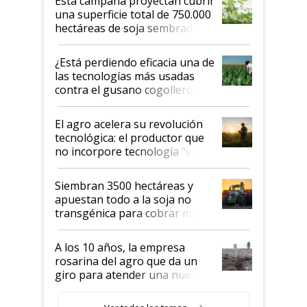
Esta campaña proyectan cubrir
una superficie total de 750.000
hectáreas de soja sembradas
con una nueva generación de
variedades que marcan un
¿Está perdiendo eficacia una de
salto tecnológico en genética y
las tecnologías más usadas
rendimiento
contra el gusano cogollero? El
desafío de una tecnología clave
El agro acelera su revolución
tecnológica: el productor que
no incorpore tecnología "va a
perder el tren"
Siembran 3500 hectáreas y
apuestan todo a la soja no
transgénica para cobrar más
por tonelada: compraron un
semillero
A los 10 años, la empresa
rosarina del agro que da un
giro para atender una nueva
etapa en el agro