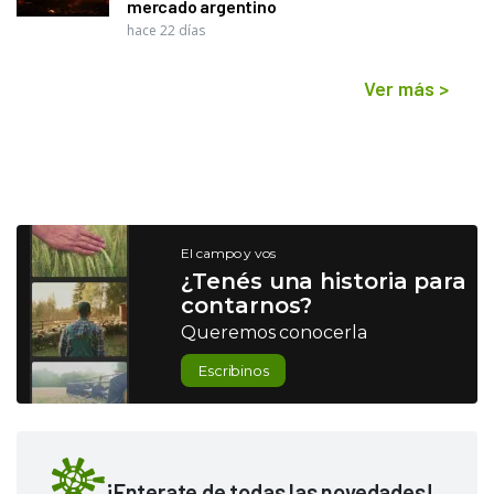
mercado argentino
hace 22 días
Ver más
>
El campo y vos
¿Tenés una historia para
contarnos?
Queremos conocerla
Escribinos
¡Enterate de todas las novedades!