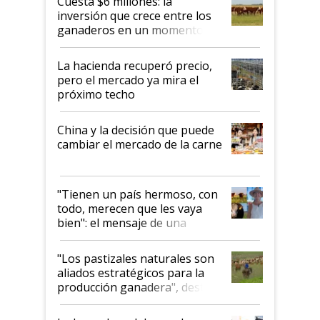
Cuesta $6 millones: la
inversión que crece entre los
ganaderos en un momento
histórico para la actividad
La hacienda recuperó precio,
pero el mercado ya mira el
próximo techo
China y la decisión que puede
cambiar el mercado de la carne
"Tienen un país hermoso, con
todo, merecen que les vaya
bien": el mensaje de una
ganadera uruguaya sobre las
oportunidades que se abren
"Los pastizales naturales son
para el agro en Argentina, con
aliados estratégicos para la
foco en la carne
producción ganadera", destaca
la iniciativa que ya reúne a 46
establecimientos en Argentina