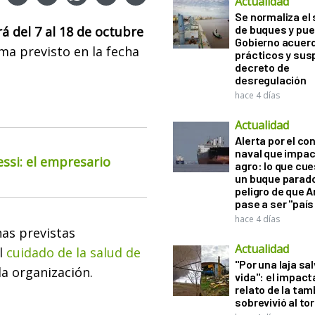
Actualidad
Se normaliza el 
de buques y pue
á del 7 al 18 de octubre
Gobierno acuerd
a previsto en la fecha
prácticos y sus
decreto de
desregulación
hace 4 días
Actualidad
Alerta por el con
naval que impac
essi: el empresario
agro: lo que cu
un buque parado
peligro de que 
pase a ser "país
hace 4 días
has previstas
Actualidad
el
cuidado de la salud de
"Por una laja sa
la organización.
vida": el impac
relato de la ta
sobrevivió al to