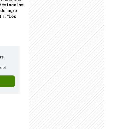
 destaca las
del agro
tir: "Los
"
as
cibí