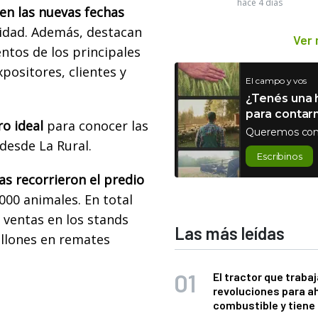
hace 4 días
 en las nuevas fechas
idad. Además, destacan
Ver
entos de los principales
positores, clientes y
El campo y vos
¿Tenés una h
para contar
o ideal
para conocer las
Queremos con
desde La Rural.
Escribinos
as recorrieron el predio
000 animales. En total
 ventas en los stands
Las más leídas
illones en remates
El tractor que trabaj
revoluciones para a
combustible y tiene