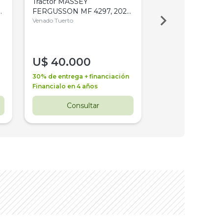
Tractor MASSEY
Tractor AGCO ALL
,
FERGUSSON MF 4297, 2020,
2003, 4WD, PA
4WD, PATON
Venado Tuerto
Venado Tuerto
U$
40.000
U$
30.000
30% de entrega + financiación
30% de entrega + 
Financialo en 4 años
Financialo en 3 a
Consultar
Consul