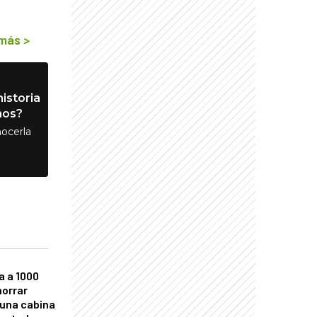
 más
>
istoria
nos?
ocerla
a a 1000
horrar
 una cabina