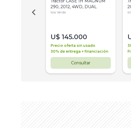
a Metalfor 7040,
Tractor CASE IH MAGNUM
T
Bot 32 Mts
290, 2012, 4WD, DUAL
2
Isla Verde
Is
000
U$
145.000
a + financiación
Precio oferta sin usado
3
 4 años
30% de entrega + financiación
F
nsultar
Consultar