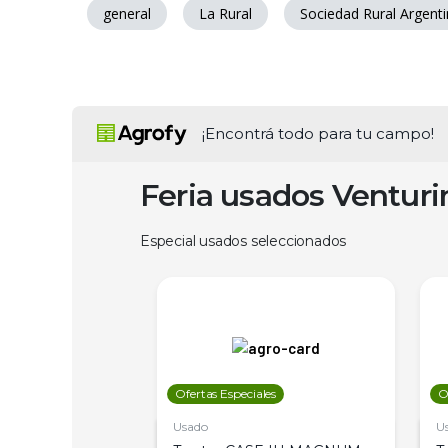
general
La Rural
Sociedad Rural Argent
¡Encontrá todo para tu campo!
Feria usados Ventur
Especial usados seleccionados
les
Ofertas Especiales
O
Usado
U