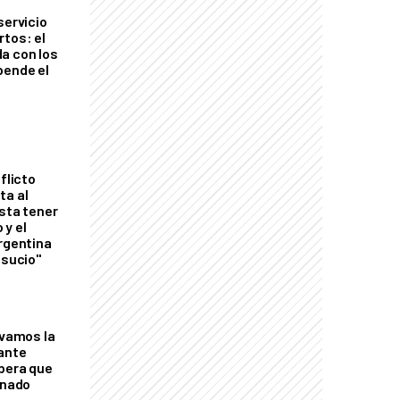
servicio
rtos: el
a con los
pende el
flicto
ta al
esta tener
 y el
Argentina
 sucio"
lvamos la
tante
mbera que
rnado