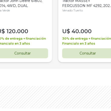
ractor John Deere 6180J,
Tractor MASSEY
014, 4WD, DUAL
FERGUSSON MF 4292, 2020
la Verde
4WD, PATON
Venado Tuerto
U$
120.000
U$
40.000
0% de entrega + financiación
30% de entrega + financiación
inancialo en 3 años
Financialo en 3 años
Consultar
Consultar