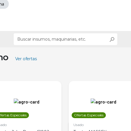
ina
ino
Ver ofertas
fertas Especiales
Ofertas Especiales
sado
Usado