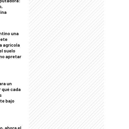
putadora:
o,
tina
ntino una
mete
a agrícola
el suelo
mo apretar
ara un
r qué cada
s
nte bajo
o, ahora el