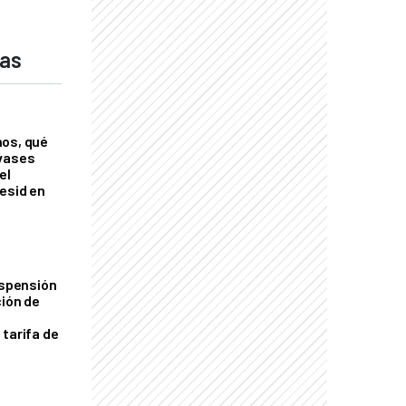
das
nos, qué
nvases
el
esid en
uspensión
ción de
 tarifa de