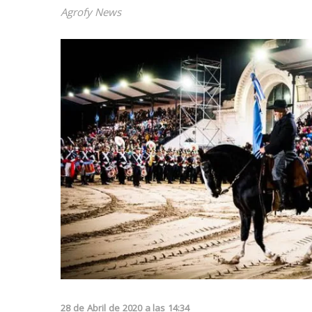
Agrofy News
28
de
Abril
de
2020
a las
14:34