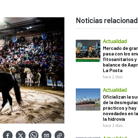
Noticias relaciona
Actualidad
Mercado de gra
pasa con los e
fitosanitarios y 
balance de Aapr
La Posta
hace 2 días
Actualidad
Oficializan la s
de la desregula
prácticos y hay
novedades en la
la hidrovía
hace 2 días