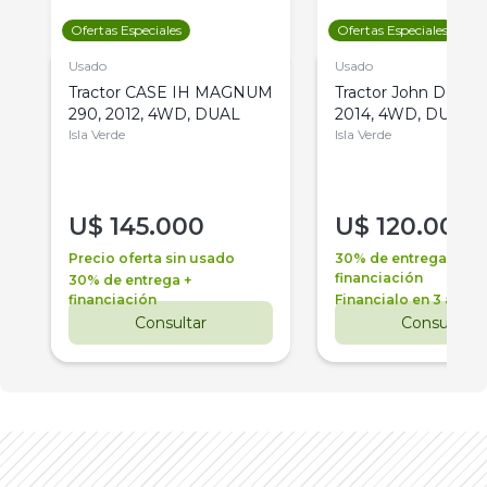
Ofertas Especiales
Ofertas Especiales
Usado
Usado
Tractor CASE IH MAGNUM
Tractor John Deere 
290, 2012, 4WD, DUAL
2014, 4WD, DUAL
Isla Verde
Isla Verde
U$
145.000
U$
120.000
Precio oferta sin usado
30% de entrega +
financiación
30% de entrega +
financiación
Financialo en 3 años
Consultar
Consultar