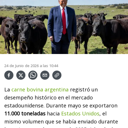
24
de
Junio
de
2026
a las
10:44
La
carne bovina argentina
registró un
desempeño histórico en el mercado
estadounidense. Durante mayo se exportaron
11.000 toneladas
hacia
Estados Unidos
, el
mismo volumen que se había enviado durante