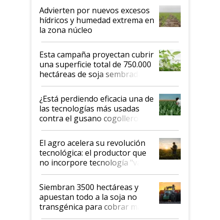
Advierten por nuevos excesos
hídricos y humedad extrema en
la zona núcleo
Esta campaña proyectan cubrir
una superficie total de 750.000
hectáreas de soja sembradas
con una nueva generación de
variedades que marcan un
¿Está perdiendo eficacia una de
salto tecnológico en genética y
las tecnologías más usadas
rendimiento
contra el gusano cogollero? El
desafío de una tecnología clave
El agro acelera su revolución
tecnológica: el productor que
no incorpore tecnología "va a
perder el tren"
Siembran 3500 hectáreas y
apuestan todo a la soja no
transgénica para cobrar más
por tonelada: compraron un