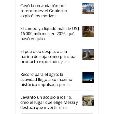
habló del financiamiento al IPCVA
Cayó la recaudación por
retenciones: el Gobierno
explicó los motivos
El campo ya liquidó más de US$
16.000 millones en 2026: qué
pasó en julio
El petróleo desplazó a la
harina de soja como principal
producto exportado, y aún así
el agro aportó casi seis de cada
diez dólares y sostuvo el
Récord para el agro: la
liderazgo en un semestre
actividad llegó a su máximo
récord
histórico impulsada por la
cosecha y las exportaciones
Levantó un acopio a los 19,
creó el lugar que elige Messi y
destaca que invertir en el
kirchnerismo era como "darle