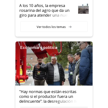
semillero
A los 10 años, la empresa
rosarina del agro que da un
giro para atender una nueva
etapa en el agro
Ver todos los temas
Economía y política
"Hay normas que están escritas
como si el productor fuera un
delincuente”: la desregulación llegó
al Congreso Aapresid y hasta se