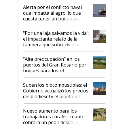
desregulación
Alerta por el conflicto naval
que impacta al agro: lo que
cuesta tener un buque parado
y el peligro de que Argentina
pase a ser "país sucio"
"Por una laja salvamos la vida":
el impactante relato de la
tambera que sobrevivió al
tornado
“Alta preocupación” en los
puertos del Gran Rosario por
buques parados: el
funcionamiento de las
exportadoras en tensión tras
Suben los biocombustibles: el
la medida de fuerza de los
Gobierno actualizó los precios
prácticos
del biodiésel y el bioetanol
Nuevo aumento para los
trabajadores rurales: cuánto
cobrará un peón desde julio