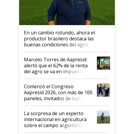
En un cambio rotundo, ahora el
productor brasilero destaca las
buenas condiciones del agro
argentino para invertir: "Los veo
más motivados"
Marcelo Torres de Aapresid
alertó que el 62% de la renta
del agro se va en impuestos:
"No es bueno que en
Argentina se sigan discutiendo
Comenzó el Congreso
las mismas cosas de hace 50
Aapresid 2026, con más de 100
años"
paneles, invitados de lujo y
todas las tendencias
La sorpresa de un experto
internacional en agricultura
sobre el campo argentino:
"Estoy muy impresionado"