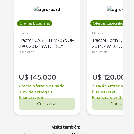
Ofertas Especiales
Ofertas Especiales
Usado
Usado
Tractor CASE IH MAGNUM
Tractor John Deere 
290, 2012, 4WD, DUAL
2014, 4WD, DUAL
Isla Verde
Isla Verde
U$
145.000
U$
120.000
Precio oferta sin usado
30% de entrega +
financiación
30% de entrega +
financiación
Financialo en 3 años
Consultar
Consultar
Visitá también: