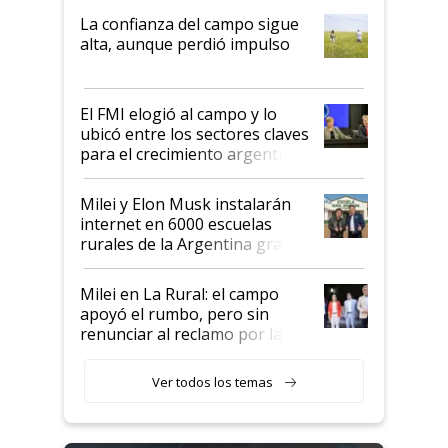
plata a un hijo para droga":
La confianza del campo sigue
Juan Félix Rossetti, el libertario
alta, aunque perdió impulso
que de una dura crisis salió
más fuerte y apuesta al cambio
de Milei
El FMI elogió al campo y lo
ubicó entre los sectores claves
para el crecimiento argentino
Milei y Elon Musk instalarán
internet en 6000 escuelas
rurales de la Argentina gracias
a un acuerdo con Starlink
Milei en La Rural: el campo
apoyó el rumbo, pero sin
renunciar al reclamo por las
retenciones
Ver todos los temas