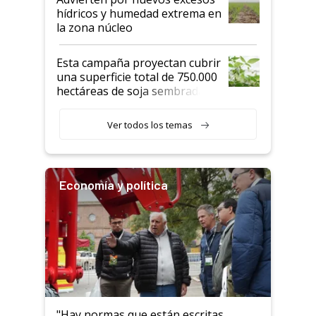
hídricos y humedad extrema en
la zona núcleo
Esta campaña proyectan cubrir
una superficie total de 750.000
hectáreas de soja sembradas
con una nueva generación de
variedades que marcan un
Ver todos los temas
salto tecnológico en genética y
rendimiento
Economía y política
"Hay normas que están escritas