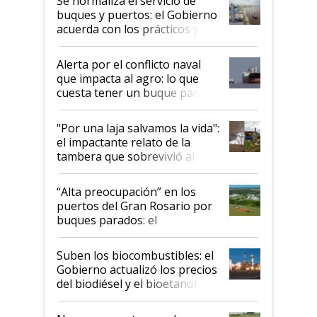
Se normaliza el servicio de
buques y puertos: el Gobierno
acuerda con los prácticos y
suspende el decreto de
desregulación
Alerta por el conflicto naval
que impacta al agro: lo que
cuesta tener un buque parado
y el peligro de que Argentina
pase a ser "país sucio"
"Por una laja salvamos la vida":
el impactante relato de la
tambera que sobrevivió al
tornado
“Alta preocupación” en los
puertos del Gran Rosario por
buques parados: el
funcionamiento de las
exportadoras en tensión tras
Suben los biocombustibles: el
la medida de fuerza de los
Gobierno actualizó los precios
prácticos
del biodiésel y el bioetanol