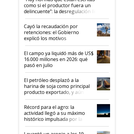
como si el productor fuera un
delincuente”: la desregulación llegó
al Congreso Aapresid y hasta se
habló del financiamiento al IPCVA
Cayó la recaudación por
retenciones: el Gobierno
explicó los motivos
El campo ya liquidó más de US$
16.000 millones en 2026: qué
pasó en julio
El petróleo desplazó a la
harina de soja como principal
producto exportado, y aún así
el agro aportó casi seis de cada
diez dólares y sostuvo el
Récord para el agro: la
liderazgo en un semestre
actividad llegó a su máximo
récord
histórico impulsada por la
cosecha y las exportaciones
Levantó un acopio a los 19,