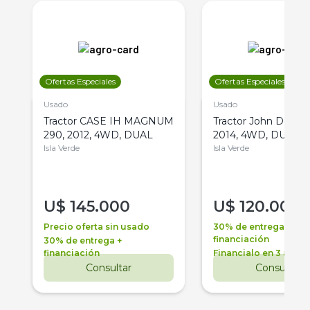
Ofertas Especiales
Ofertas Especiales
Usado
Usado
Tractor CASE IH MAGNUM
Tractor John Deere 
290, 2012, 4WD, DUAL
2014, 4WD, DUAL
Isla Verde
Isla Verde
U$
145.000
U$
120.000
Precio oferta sin usado
30% de entrega +
financiación
30% de entrega +
financiación
Financialo en 3 años
Consultar
Consultar