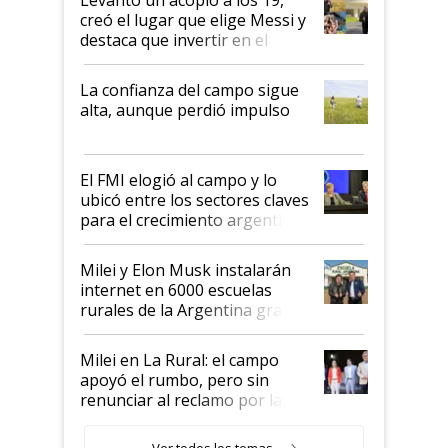
creó el lugar que elige Messi y
destaca que invertir en el
kirchnerismo era como "darle
plata a un hijo para droga":
La confianza del campo sigue
Juan Félix Rossetti, el libertario
alta, aunque perdió impulso
que de una dura crisis salió
más fuerte y apuesta al cambio
de Milei
El FMI elogió al campo y lo
ubicó entre los sectores claves
para el crecimiento argentino
Milei y Elon Musk instalarán
internet en 6000 escuelas
rurales de la Argentina gracias
a un acuerdo con Starlink
Milei en La Rural: el campo
apoyó el rumbo, pero sin
renunciar al reclamo por las
retenciones
Ver todos los temas