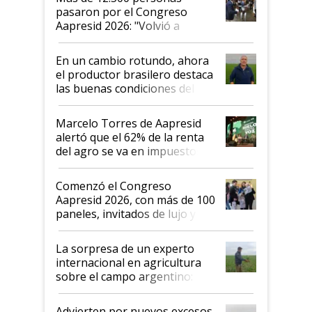
pasaron por el Congreso
Aapresid 2026: "Volvió a
demostrar que hablar del
suelo es hablar de todo el
En un cambio rotundo, ahora
sistema productivo"
el productor brasilero destaca
las buenas condiciones del
agro argentino para invertir:
"Los veo más motivados"
Marcelo Torres de Aapresid
alertó que el 62% de la renta
del agro se va en impuestos:
"No es bueno que en
Argentina se sigan discutiendo
Comenzó el Congreso
las mismas cosas de hace 50
Aapresid 2026, con más de 100
años"
paneles, invitados de lujo y
todas las tendencias
La sorpresa de un experto
internacional en agricultura
sobre el campo argentino:
"Estoy muy impresionado"
Advierten por nuevos excesos