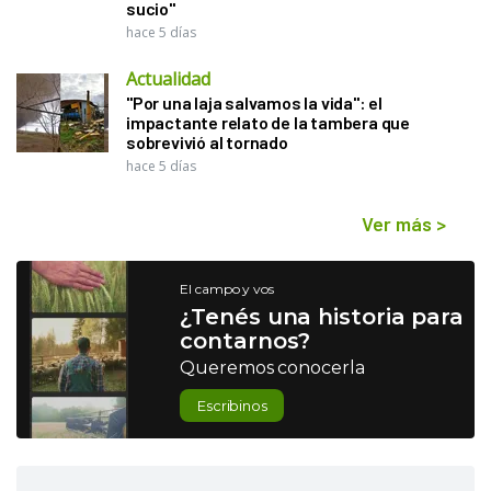
sucio"
hace 5 días
Actualidad
"Por una laja salvamos la vida": el
impactante relato de la tambera que
sobrevivió al tornado
hace 5 días
Ver más
>
El campo y vos
¿Tenés una historia para
contarnos?
Queremos conocerla
Escribinos