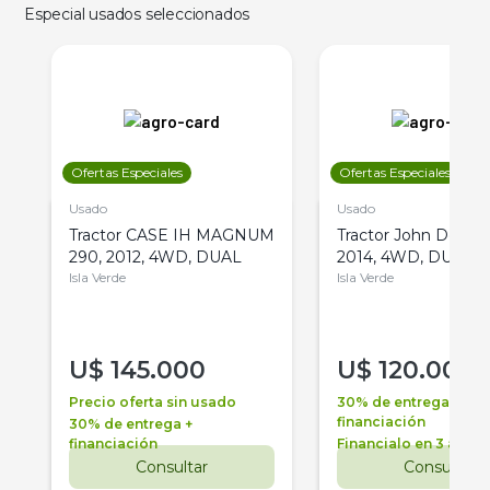
Especial usados seleccionados
Ofertas Especiales
Ofertas Especiales
Usado
Usado
Tractor CASE IH MAGNUM
Tractor John Deere 
290, 2012, 4WD, DUAL
2014, 4WD, DUAL
Isla Verde
Isla Verde
U$
145.000
U$
120.000
Precio oferta sin usado
30% de entrega +
financiación
30% de entrega +
financiación
Financialo en 3 años
Consultar
Consultar