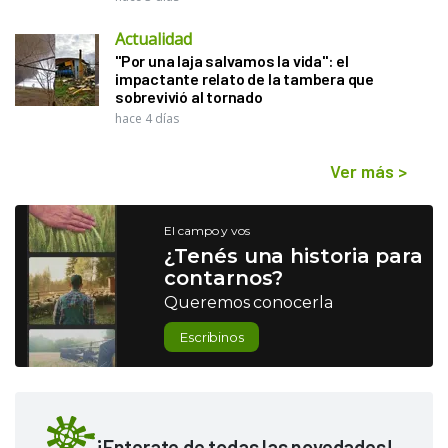
Actualidad
"Por una laja salvamos la vida": el
impactante relato de la tambera que
sobrevivió al tornado
hace 4 días
Ver más
>
El campo y vos
¿Tenés una historia para
contarnos?
Queremos conocerla
Escribinos
¡Enterate de todas las novedades!