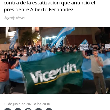
contra de la estatización que anunció el
presidente Alberto Fernández.
Agrofy News
10
de
Junio
de
2020
a las
20:10