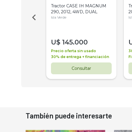
a Metalfor 7040,
Tractor CASE IH MAGNUM
T
Bot 32 Mts
290, 2012, 4WD, DUAL
2
Isla Verde
Is
000
U$
145.000
a + financiación
Precio oferta sin usado
3
 4 años
30% de entrega + financiación
F
nsultar
Consultar
También puede interesarte