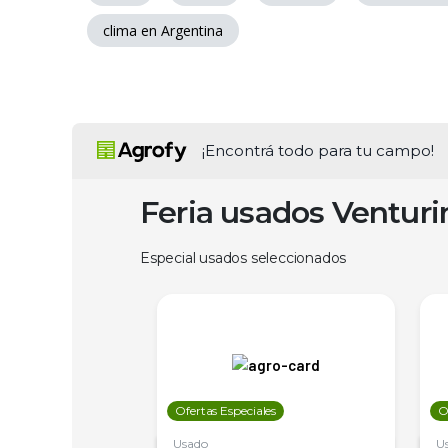
clima en Argentina
¡Encontrá todo para tu campo!
Feria usados Ventur
Especial usados seleccionados
les
Ofertas Especiales
O
Usado
U