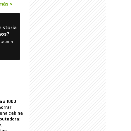
 más
>
istoria
nos?
ocerla
a a 1000
horrar
 una cabina
putadora:
o,
tina