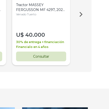
Tractor MASSEY
Tractor AGCO ALL
,
FERGUSSON MF 4297, 2020,
2003, 4WD, PA
4WD, PATON
Venado Tuerto
Venado Tuerto
U$
40.000
U$
30.000
30% de entrega + financiación
30% de entrega + 
Financialo en 4 años
Financialo en 3 a
Consultar
Consul