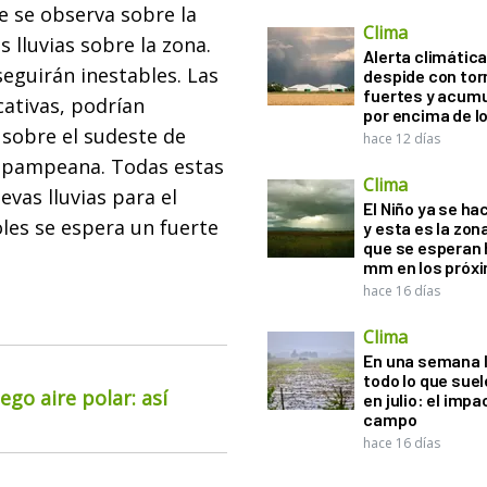
e se observa sobre la
Clima
lluvias sobre la zona.
Alerta climática:
eguirán inestables. Las
despide con to
fuertes y acum
cativas, podrían
por encima de 
 sobre el sudeste de
hace 12 días
ón pampeana. Todas estas
Clima
vas lluvias para el
El Niño ya se ha
oles se espera un fuerte
y esta es la zona
que se esperan 
mm en los próx
hace 16 días
Clima
En una semana l
todo lo que suel
go aire polar: así
en julio: el impa
campo
hace 16 días