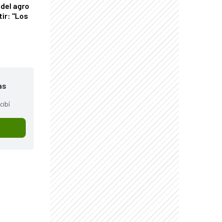
del agro
tir: "Los
"
as
cibí