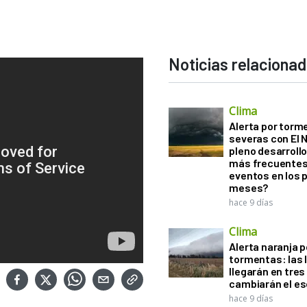
Noticias relaciona
Clima
Alerta por torm
severas con El 
pleno desarroll
más frecuentes
eventos en los 
meses?
hace 9 días
Clima
Alerta naranja p
tormentas: las l
llegarán en tres
cambiarán el es
hace 9 días