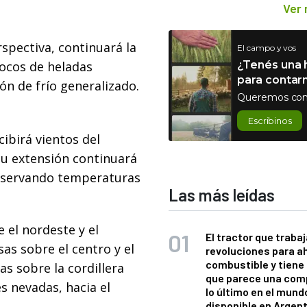
Ver
spectiva, continuará la
El campo y vos
focos de heladas
¿Tenés una h
para contar
ón de frío generalizado.
Queremos con
Escribinos
cibirá vientos del
su extensión continuará
observando temperaturas
Las más leídas
 el nordeste y el
El tractor que trabaj
sas sobre el centro y el
revoluciones para a
combustible y tiene
as sobre la cordillera
que parece una com
s nevadas, hacia el
lo último en el mund
disponible en Argen