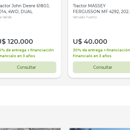
ractor John Deere 6180J,
Tractor MASSEY
014, 4WD, DUAL
FERGUSSON MF 4292, 2020
la Verde
4WD, PATON
Venado Tuerto
U$
120.000
U$
40.000
0% de entrega + financiación
30% de entrega + financiación
inancialo en 3 años
Financialo en 3 años
Consultar
Consultar