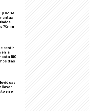
 julio se
rmentas
ulados
los 70mm
ce sentir
 en la
hasta 100
imos días
lovió casi
e llover
cto en el