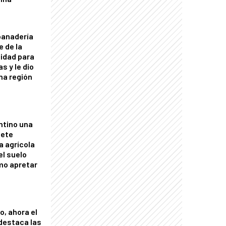
panadería
e de la
idad para
s y le dio
una región
ntino una
mete
a agrícola
el suelo
mo apretar
o, ahora el
 destaca las