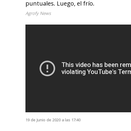
puntuales. Luego, el frío.
Agrofy News
19
de
Junio
de
2020
a las
17:40