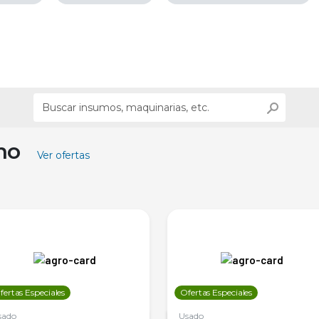
ino
Ver ofertas
fertas Especiales
Ofertas Especiales
sado
Usado