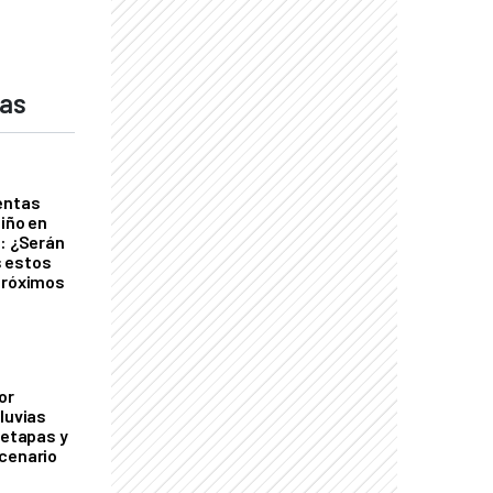
das
entas
Niño en
o: ¿Serán
 estos
próximos
or
luvias
 etapas y
cenario