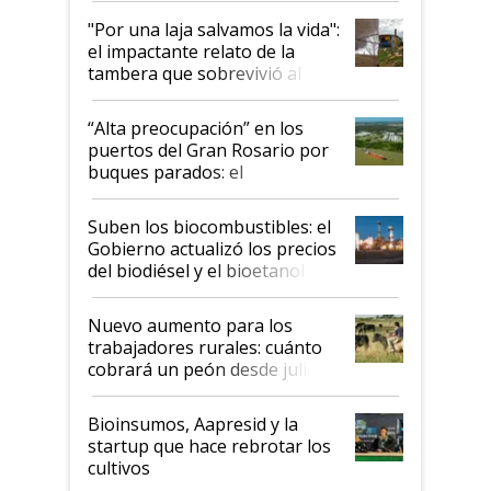
pase a ser "país sucio"
"Por una laja salvamos la vida":
el impactante relato de la
tambera que sobrevivió al
tornado
“Alta preocupación” en los
puertos del Gran Rosario por
buques parados: el
funcionamiento de las
exportadoras en tensión tras
Suben los biocombustibles: el
la medida de fuerza de los
Gobierno actualizó los precios
prácticos
del biodiésel y el bioetanol
Nuevo aumento para los
trabajadores rurales: cuánto
cobrará un peón desde julio
Bioinsumos, Aapresid y la
startup que hace rebrotar los
cultivos