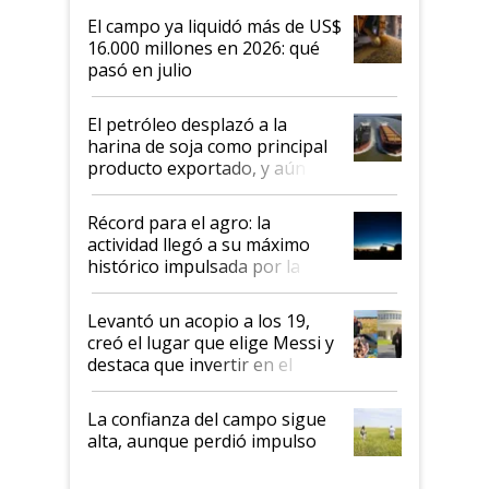
El campo ya liquidó más de US$
16.000 millones en 2026: qué
pasó en julio
El petróleo desplazó a la
harina de soja como principal
producto exportado, y aún así
el agro aportó casi seis de cada
diez dólares y sostuvo el
Récord para el agro: la
liderazgo en un semestre
actividad llegó a su máximo
récord
histórico impulsada por la
cosecha y las exportaciones
Levantó un acopio a los 19,
creó el lugar que elige Messi y
destaca que invertir en el
kirchnerismo era como "darle
plata a un hijo para droga":
La confianza del campo sigue
Juan Félix Rossetti, el libertario
alta, aunque perdió impulso
que de una dura crisis salió
más fuerte y apuesta al cambio