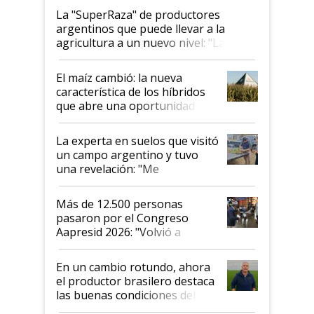
La "SuperRaza" de productores
argentinos que puede llevar a la
agricultura a un nuevo nivel: "Las
posibilidades de crecimiento son
infinitas"
El maíz cambió: la nueva
característica de los híbridos
que abre una oportunidad en
el lote
La experta en suelos que visitó
un campo argentino y tuvo
una revelación: "Me
impresionó mucho"
Más de 12.500 personas
pasaron por el Congreso
Aapresid 2026: "Volvió a
demostrar que hablar del
suelo es hablar de todo el
En un cambio rotundo, ahora
sistema productivo"
el productor brasilero destaca
las buenas condiciones del
agro argentino para invertir: