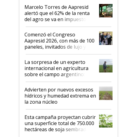
"Los veo más motivados"
Marcelo Torres de Aapresid
alertó que el 62% de la renta
del agro se va en impuestos:
"No es bueno que en
Argentina se sigan discutiendo
Comenzó el Congreso
las mismas cosas de hace 50
Aapresid 2026, con más de 100
años"
paneles, invitados de lujo y
todas las tendencias
La sorpresa de un experto
internacional en agricultura
sobre el campo argentino:
"Estoy muy impresionado"
Advierten por nuevos excesos
hídricos y humedad extrema en
la zona núcleo
Esta campaña proyectan cubrir
una superficie total de 750.000
hectáreas de soja sembradas
con una nueva generación de