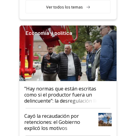
variedades que marcan un
Ver todos los temas
salto tecnológico en genética y
rendimiento
Economía y política
"Hay normas que están escritas
como si el productor fuera un
delincuente”: la desregulación llegó
al Congreso Aapresid y hasta se
habló del financiamiento al IPCVA
Cayó la recaudación por
retenciones: el Gobierno
explicó los motivos