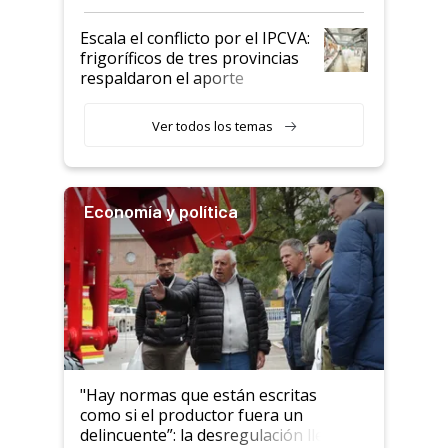
Argentina y los mitos que
todavía hacen sufrir a estos
Escala el conflicto por el IPCVA:
animales: "Mientras me
frigoríficos de tres provincias
descalificaban, yo seguí
respaldaron el aporte
haciendo currículum"
obligatorio
Ver todos los temas
Economía y política
"Hay normas que están escritas
como si el productor fuera un
delincuente”: la desregulación llegó