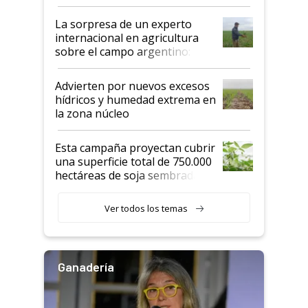
todas las tendencias
La sorpresa de un experto
internacional en agricultura
sobre el campo argentino:
"Estoy muy impresionado"
Advierten por nuevos excesos
hídricos y humedad extrema en
la zona núcleo
Esta campaña proyectan cubrir
una superficie total de 750.000
hectáreas de soja sembradas
con una nueva generación de
variedades que marcan un
Ver todos los temas
salto tecnológico en genética y
rendimiento
Ganadería