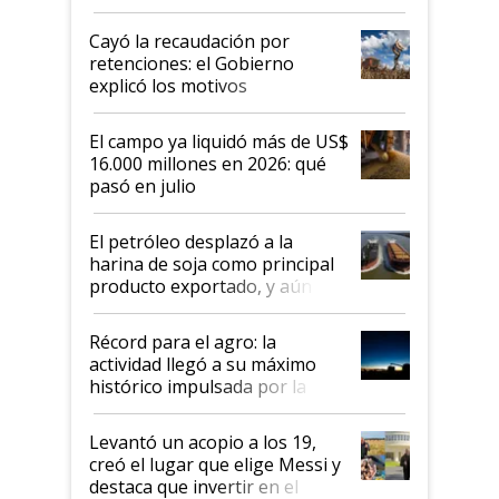
al Congreso Aapresid y hasta se
habló del financiamiento al IPCVA
Cayó la recaudación por
retenciones: el Gobierno
explicó los motivos
El campo ya liquidó más de US$
16.000 millones en 2026: qué
pasó en julio
El petróleo desplazó a la
harina de soja como principal
producto exportado, y aún así
el agro aportó casi seis de cada
diez dólares y sostuvo el
Récord para el agro: la
liderazgo en un semestre
actividad llegó a su máximo
récord
histórico impulsada por la
cosecha y las exportaciones
Levantó un acopio a los 19,
creó el lugar que elige Messi y
destaca que invertir en el