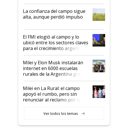
kirchnerismo era como "darle
plata a un hijo para droga":
La confianza del campo sigue
Juan Félix Rossetti, el libertario
alta, aunque perdió impulso
que de una dura crisis salió
más fuerte y apuesta al cambio
de Milei
El FMI elogió al campo y lo
ubicó entre los sectores claves
para el crecimiento argentino
Milei y Elon Musk instalarán
internet en 6000 escuelas
rurales de la Argentina gracias
a un acuerdo con Starlink
Milei en La Rural: el campo
apoyó el rumbo, pero sin
renunciar al reclamo por las
retenciones
Ver todos los temas