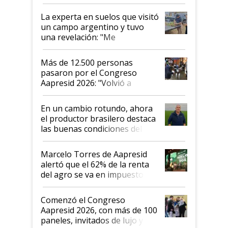
el lote
La experta en suelos que visitó
un campo argentino y tuvo
una revelación: "Me
impresionó mucho"
Más de 12.500 personas
pasaron por el Congreso
Aapresid 2026: "Volvió a
demostrar que hablar del
suelo es hablar de todo el
En un cambio rotundo, ahora
sistema productivo"
el productor brasilero destaca
las buenas condiciones del
agro argentino para invertir:
"Los veo más motivados"
Marcelo Torres de Aapresid
alertó que el 62% de la renta
del agro se va en impuestos:
"No es bueno que en
Argentina se sigan discutiendo
Comenzó el Congreso
las mismas cosas de hace 50
Aapresid 2026, con más de 100
años"
paneles, invitados de lujo y