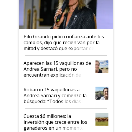
Pilu Giraudo pidió confianza ante los
cambios, dijo que recién van por la
mitad y destacó que exportar dejó de
ser "para unos pocos": "Tenemos un
mandato muy claro del gobierno
Aparecen las 15 vaquillonas de
nacional"
Andrea Sarnari, pero no
encuentran explicación de
cómo llegaron allí
Robaron 15 vaquillonas a
Andrea Sarnari y comenzó la
búsqueda: “Todos los días le
toca a algún productor”
Cuesta $6 millones: la
inversión que crece entre los
ganaderos en un momento