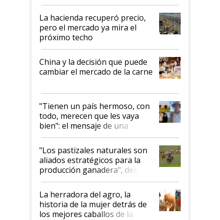
histórico para la actividad
La hacienda recuperó precio,
pero el mercado ya mira el
próximo techo
China y la decisión que puede
cambiar el mercado de la carne
"Tienen un país hermoso, con
todo, merecen que les vaya
bien": el mensaje de una
ganadera uruguaya sobre las
oportunidades que se abren
"Los pastizales naturales son
para el agro en Argentina, con
aliados estratégicos para la
foco en la carne
producción ganadera", destaca
la iniciativa que ya reúne a 46
establecimientos en Argentina
La herradora del agro, la
historia de la mujer detrás de
los mejores caballos de la