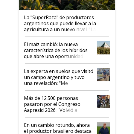
La "SuperRaza" de productores
argentinos que puede llevar a la
agricultura a un nuevo nivel: "Las
posibilidades de crecimiento son
infinitas"
El maíz cambió: la nueva
característica de los híbridos
que abre una oportunidad en
el lote
La experta en suelos que visitó
un campo argentino y tuvo
una revelación: "Me
impresionó mucho"
Más de 12.500 personas
pasaron por el Congreso
Aapresid 2026: "Volvió a
demostrar que hablar del
suelo es hablar de todo el
En un cambio rotundo, ahora
sistema productivo"
el productor brasilero destaca