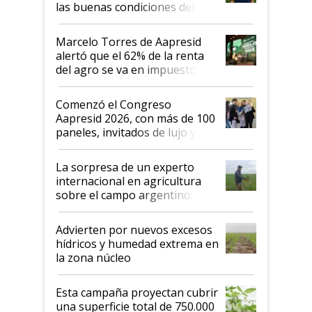
las buenas condiciones del
agro argentino para invertir:
"Los veo más motivados"
Marcelo Torres de Aapresid
alertó que el 62% de la renta
del agro se va en impuestos:
"No es bueno que en
Argentina se sigan discutiendo
Comenzó el Congreso
las mismas cosas de hace 50
Aapresid 2026, con más de 100
años"
paneles, invitados de lujo y
todas las tendencias
La sorpresa de un experto
internacional en agricultura
sobre el campo argentino:
"Estoy muy impresionado"
Advierten por nuevos excesos
hídricos y humedad extrema en
la zona núcleo
Esta campaña proyectan cubrir
una superficie total de 750.000