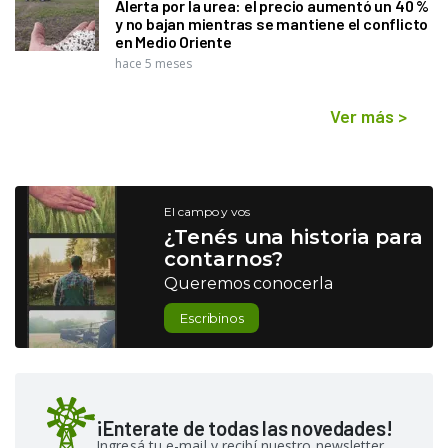
Alerta por la urea: el precio aumentó un 40 %
y no bajan mientras se mantiene el conflicto
en Medio Oriente
hace 5 meses
Ver más
>
El campo y vos
¿Tenés una historia para
contarnos?
Queremos conocerla
Escribinos
¡Enterate de todas las novedades!
Ingresá tu e-mail y recibí nuestro newsletter