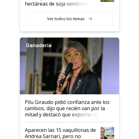
hectáreas de soja sembradas
con una nueva generación de
variedades que marcan un
Ver todos los temas
salto tecnológico en genética y
rendimiento
Ganadería
Pilu Giraudo pidió confianza ante los
cambios, dijo que recién van por la
mitad y destacó que exportar dejó de
ser "para unos pocos": "Tenemos un
mandato muy claro del gobierno
Aparecen las 15 vaquillonas de
nacional"
Andrea Sarnari, pero no