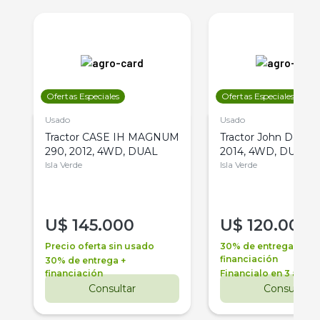
Ofertas Especiales
Ofertas Especiales
Usado
Usado
Tractor CASE IH MAGNUM
Tractor John Deere 
290, 2012, 4WD, DUAL
2014, 4WD, DUAL
Isla Verde
Isla Verde
U$
145.000
U$
120.000
Precio oferta sin usado
30% de entrega +
financiación
30% de entrega +
financiación
Financialo en 3 años
Consultar
Consultar