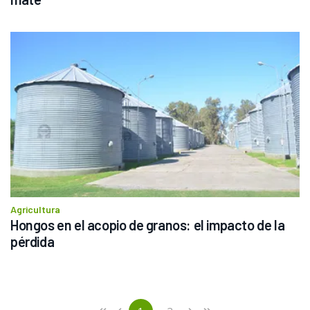
Agricultura
Hongos en el acopio de granos: el impacto de la 
pérdida  
Previous
First