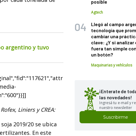
posible
Agtech
Llegó al campo arge
tecnología que pro
cambiar una práctic
clave: ¿Y si analizar 
po argentino y tuvo
fuera tan simple co
un botón?
Maquinarias y vehículos
nal","fid":"117621","attr
"media-
¡Enterate de tod
":"600"}}]]
las novedades!
Ingresá tu e-mail y re
nuestro newsletter
Rofex, Liniers y CREA:
Suscribirme
 soja 2019/20 se ubica
rtilizantes. En este