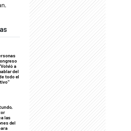
an.
das
personas
Congreso
Volvió a
ablar del
de todo el
tivo"
tundo,
tor
ca las
ones del
para