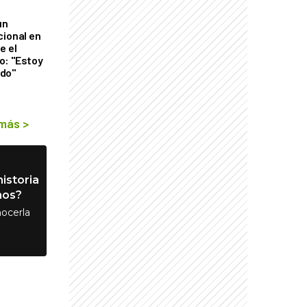
un
cional en
e el
o: "Estoy
do"
 más
>
istoria
nos?
ocerla