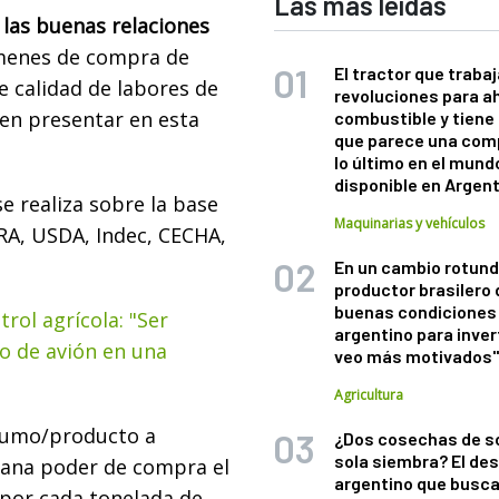
Las más leídas
las buenas relaciones
úmenes de compra de
El tractor que trabaj
e calidad de labores de
revoluciones para a
en presentar en esta
combustible y tiene
que parece una com
lo último en el mund
disponible en Argen
e realiza sobre la base
Maquinarias y vehículos
RA, USDA, Indec, CECHA,
En un cambio rotund
productor brasilero
buenas condiciones 
rol agrícola: "Ser
argentino para inver
o de avión en una
veo más motivados
Agricultura
nsumo/producto a
¿Dos cosechas de s
sola siembra? El des
 gana poder de compra el
argentino que busca
 por cada tonelada de