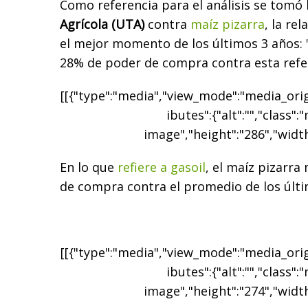
Como referencia para el análisis se tomó 
Agrícola (UTA)
contra
maíz pizarra
, la re
el mejor momento de los últimos 3 años: 
28% de poder de compra contra esta refer
[[{"type":"media","view_mode":"media_origi
ibutes":{"alt":"","class":
image","height":"286","width
En lo que
refiere a gasoil
, el maíz pizarr
de compra contra el promedio de los últi
[[{"type":"media","view_mode":"media_origi
ibutes":{"alt":"","class":
image","height":"274","width