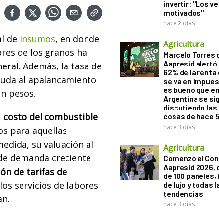
invertir: "Los v
motivados"
hace 2 días
al de
insumos
, en donde
Agricultura
ores de los granos ha
Marcelo Torres 
Aapresid alertó 
eral. Además, la tasa de
62% de la renta 
yuda al apalancamiento
se va en impues
es bueno que e
en pesos.
Argentina se si
discutiendo la
l
costo del combustible
cosas de hace 
hace 3 días
os para aquellas
edida, su valuación al
Agricultura
 de demanda creciente
Comenzó el Con
Aapresid 2026,
ón de tarifas de
de 100 paneles, 
los servicios de labores
de lujo y todas l
tendencias
an.
hace 3 días