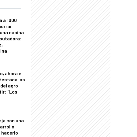
a a 1000
horrar
 una cabina
putadora:
o,
tina
o, ahora el
 destaca las
del agro
tir: "Los
"
oja con una
arrollo
 hacerlo