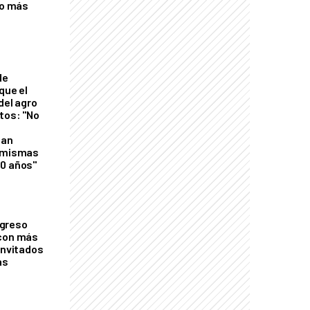
eo más
de
que el
del agro
tos: "No
n
gan
s mismas
50 años"
greso
 con más
invitados
as