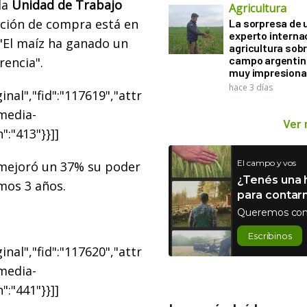
la
Unidad de Trabajo
Agricultura
lación de compra está en
La sorpresa de 
experto interna
"El maíz ha ganado un
agricultura sobr
campo argentin
encia".
muy impresiona
hace 3 días
nal","fid":"117619","attr
"media-
Ver
":"413"}}]]
El campo y vos
a mejoró un 37% su poder
¿Tenés una h
mos 3 años.
para contar
Queremos con
Escribinos
nal","fid":"117620","attr
"media-
":"441"}}]]