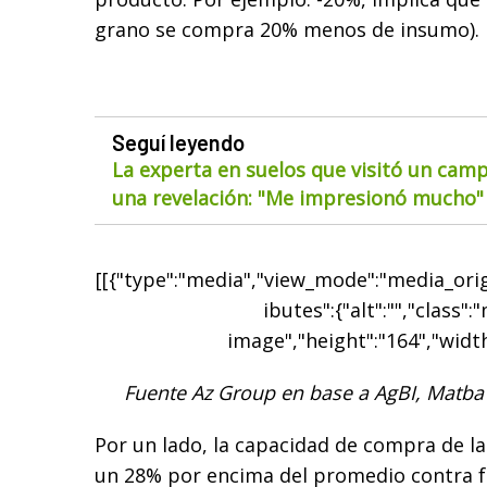
grano se compra 20% menos de insumo).
Seguí leyendo
La experta en suelos que visitó un cam
una revelación: "Me impresionó mucho"
[[{"type":"media","view_mode":"media_origi
ibutes":{"alt":"","class":
image","height":"164","width
Fuente Az Group en base a AgBI, Matba 
Por un lado, la capacidad de compra de la
un 28% por encima del promedio contra fe