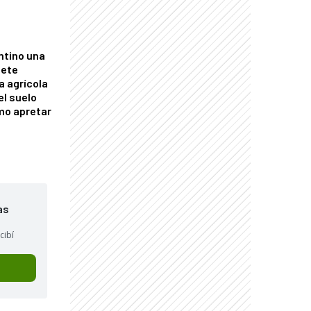
ntino una
mete
a agrícola
el suelo
mo apretar
as
cibí