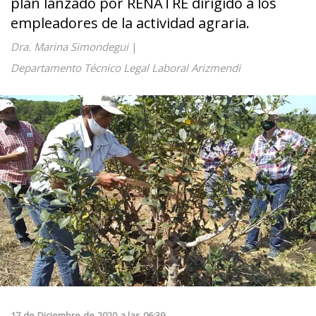
plan lanzado por RENATRE dirigido a los
empleadores de la actividad agraria.
Dra. Marina Simondegui
|
Departamento Técnico Legal Laboral Arizmendi
17
de
Diciembre
de
2020
a las
06:39