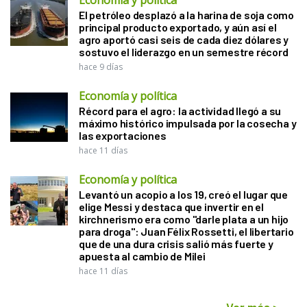
El petróleo desplazó a la harina de soja como
principal producto exportado, y aún así el
agro aportó casi seis de cada diez dólares y
sostuvo el liderazgo en un semestre récord
hace 9 días
Economía y política
Récord para el agro: la actividad llegó a su
máximo histórico impulsada por la cosecha y
las exportaciones
hace 11 días
Economía y política
Levantó un acopio a los 19, creó el lugar que
elige Messi y destaca que invertir en el
kirchnerismo era como "darle plata a un hijo
para droga": Juan Félix Rossetti, el libertario
que de una dura crisis salió más fuerte y
apuesta al cambio de Milei
hace 11 días
Ver más
>