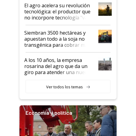
El agro acelera su revolución
tecnológica: el productor que
no incorpore tecnología "va a
perder el tren"
Siembran 3500 hectáreas y
apuestan todo a la soja no
transgénica para cobrar más
por tonelada: compraron un
semillero
A los 10 años, la empresa
rosarina del agro que da un
giro para atender una nueva
etapa en el agro
Ver todos los temas
Economía y política