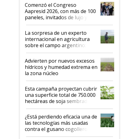
Argentina se sigan discutiendo
Comenzó el Congreso
las mismas cosas de hace 50
Aapresid 2026, con más de 100
años"
paneles, invitados de lujo y
todas las tendencias
La sorpresa de un experto
internacional en agricultura
sobre el campo argentino:
"Estoy muy impresionado"
Advierten por nuevos excesos
hídricos y humedad extrema en
la zona núcleo
Esta campaña proyectan cubrir
una superficie total de 750.000
hectáreas de soja sembradas
con una nueva generación de
variedades que marcan un
¿Está perdiendo eficacia una de
salto tecnológico en genética y
las tecnologías más usadas
rendimiento
contra el gusano cogollero? El
desafío de una tecnología clave