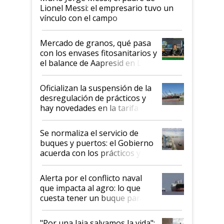
Lionel Messi: el empresario tuvo un
vínculo con el campo
Mercado de granos, qué pasa
con los envases fitosanitarios y
el balance de Aapresid en La
Posta
Oficializan la suspensión de la
desregulación de prácticos y
hay novedades en la tarifa de
la hidrovía
Se normaliza el servicio de
buques y puertos: el Gobierno
acuerda con los prácticos y
suspende el decreto de
desregulación
Alerta por el conflicto naval
que impacta al agro: lo que
cuesta tener un buque parado
y el peligro de que Argentina
pase a ser "país sucio"
"Por una laja salvamos la vida":