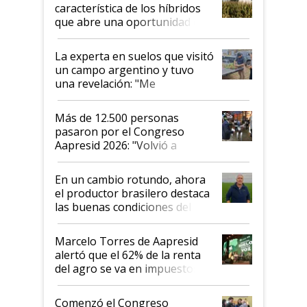
característica de los híbridos
que abre una oportunidad en
el lote
La experta en suelos que visitó
un campo argentino y tuvo
una revelación: "Me
impresionó mucho"
Más de 12.500 personas
pasaron por el Congreso
Aapresid 2026: "Volvió a
demostrar que hablar del
suelo es hablar de todo el
En un cambio rotundo, ahora
sistema productivo"
el productor brasilero destaca
las buenas condiciones del
agro argentino para invertir:
"Los veo más motivados"
Marcelo Torres de Aapresid
alertó que el 62% de la renta
del agro se va en impuestos:
"No es bueno que en
Argentina se sigan discutiendo
Comenzó el Congreso