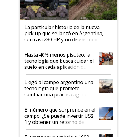
La particular historia de la nueva
pick up que se lanzó en Argentina,
con casi 280 HP y un diseño único: a
cuánto se vende
Hasta 40% menos pisoteo: la
tecnología que busca cuidar el
suelo en cada aplicación que
llevó Jacto al Congreso
Aapresid 2026
Llegó al campo argentino una
tecnología que promete
cambiar una práctica agrícola
clave: ¿Y si analizar el suelo
fuera tan simple como apretar
El número que sorprende en el
un botón?
campo: ¿Se puede invertir US$
1 y obtener un retorno de
hasta US$ 10 en agricultura?