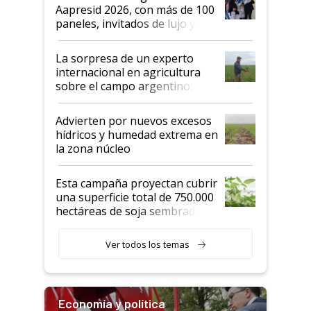
las mismas cosas de hace 50
Aapresid 2026, con más de 100
años"
paneles, invitados de lujo y
todas las tendencias
La sorpresa de un experto
internacional en agricultura
sobre el campo argentino:
"Estoy muy impresionado"
Advierten por nuevos excesos
hídricos y humedad extrema en
la zona núcleo
Esta campaña proyectan cubrir
una superficie total de 750.000
hectáreas de soja sembradas
con una nueva generación de
variedades que marcan un
Ver todos los temas
salto tecnológico en genética y
rendimiento
Economía y política