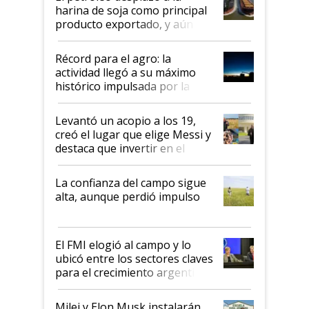
harina de soja como principal
producto exportado, y aún así
el agro aportó casi seis de cada
diez dólares y sostuvo el
Récord para el agro: la
liderazgo en un semestre
actividad llegó a su máximo
récord
histórico impulsada por la
cosecha y las exportaciones
Levantó un acopio a los 19,
creó el lugar que elige Messi y
destaca que invertir en el
kirchnerismo era como "darle
plata a un hijo para droga":
La confianza del campo sigue
Juan Félix Rossetti, el libertario
alta, aunque perdió impulso
que de una dura crisis salió
más fuerte y apuesta al cambio
de Milei
El FMI elogió al campo y lo
ubicó entre los sectores claves
para el crecimiento argentino
Milei y Elon Musk instalarán