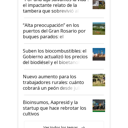
el impactante relato de la
tambera que sobrevivió al
tornado
“Alta preocupación” en los
puertos del Gran Rosario por
buques parados: el
funcionamiento de las
exportadoras en tensión tras
Suben los biocombustibles: el
la medida de fuerza de los
Gobierno actualizó los precios
prácticos
del biodiésel y el bioetanol
Nuevo aumento para los
trabajadores rurales: cuánto
cobrará un peón desde julio
Bioinsumos, Aapresid y la
startup que hace rebrotar los
cultivos
Ver todos los temas