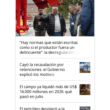
"Hay normas que están escritas
como si el productor fuera un
delincuente”: la desregulación llegó
al Congreso Aapresid y hasta se
habló del financiamiento al IPCVA
Cayó la recaudación por
retenciones: el Gobierno
explicó los motivos
El campo ya liquidó más de US$
16.000 millones en 2026: qué
pasó en julio
El petróleo desplazó a la