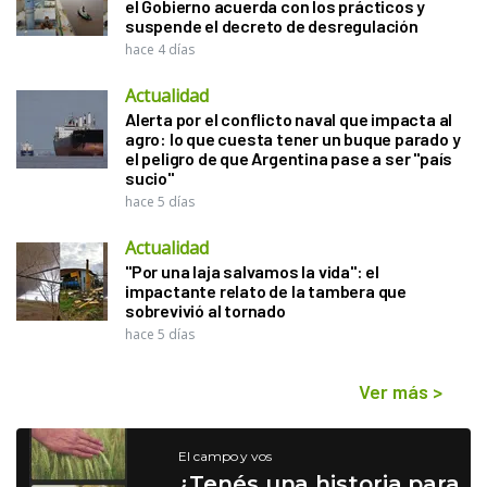
el Gobierno acuerda con los prácticos y
suspende el decreto de desregulación
hace 4 días
Actualidad
Alerta por el conflicto naval que impacta al
agro: lo que cuesta tener un buque parado y
el peligro de que Argentina pase a ser "país
sucio"
hace 5 días
Actualidad
"Por una laja salvamos la vida": el
impactante relato de la tambera que
sobrevivió al tornado
hace 5 días
Ver más
>
El campo y vos
¿Tenés una historia para