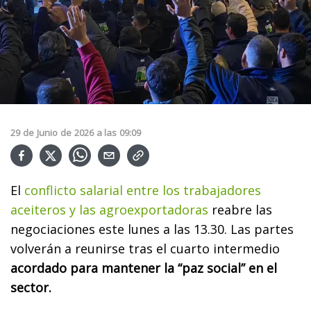
29
de
Junio
de
2026
a las
09:09
El
conflicto salarial entre los trabajadores
aceiteros y las agroexportadoras
reabre las
negociaciones este lunes a las 13.30. Las partes
volverán a reunirse tras el cuarto intermedio
acordado para mantener la “paz social” en el
sector.