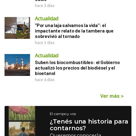
hace 3 días
Actualidad
"Por una laja salvamos la vida": el
impactante relato de la tambera que
sobrevivió al tornado
hace 3 días
Actualidad
Suben los biocombustibles: el Gobierno
actualizó los precios del biodiésel y el
bioetanol
hace 4 días
Ver más
>
El campo y vos
¿Tenés una historia para
contarnos?
Queremos conocerla