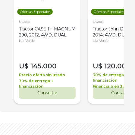
Ofertas Especiales
Ofertas Especiales
Usado
Usado
Tractor CASE IH MAGNUM
Tractor John Deere 
290, 2012, 4WD, DUAL
2014, 4WD, DUAL
Isla Verde
Isla Verde
U$
145.000
U$
120.000
Precio oferta sin usado
30% de entrega +
financiación
30% de entrega +
financiación
Financialo en 3 años
Consultar
Consultar