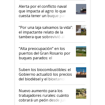
Alerta por el conflicto naval
que impacta al agro: lo que
cuesta tener un buque parado
y el peligro de que Argentina
pase a ser "país sucio"
"Por una laja salvamos la vida":
el impactante relato de la
tambera que sobrevivió al
tornado
“Alta preocupación” en los
puertos del Gran Rosario por
buques parados: el
funcionamiento de las
exportadoras en tensión tras
Suben los biocombustibles: el
la medida de fuerza de los
Gobierno actualizó los precios
prácticos
del biodiésel y el bioetanol
Nuevo aumento para los
trabajadores rurales: cuánto
cobrará un peón desde julio