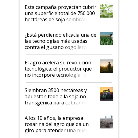
Esta campaña proyectan cubrir
una superficie total de 750.000
hectáreas de soja sembradas
con una nueva generación de
variedades que marcan un
¿Está perdiendo eficacia una de
salto tecnológico en genética y
las tecnologías más usadas
rendimiento
contra el gusano cogollero? El
desafío de una tecnología clave
El agro acelera su revolución
tecnológica: el productor que
no incorpore tecnología "va a
perder el tren"
Siembran 3500 hectáreas y
apuestan todo a la soja no
transgénica para cobrar más
por tonelada: compraron un
semillero
A los 10 años, la empresa
rosarina del agro que da un
giro para atender una nueva
etapa en el agro