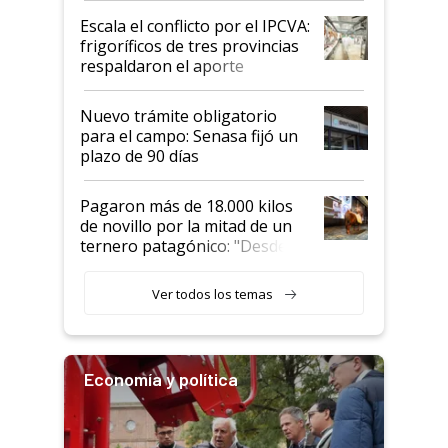
todavía hacen sufrir a estos
Escala el conflicto por el IPCVA:
animales: "Mientras me
frigoríficos de tres provincias
descalificaban, yo seguí
respaldaron el aporte
haciendo currículum"
obligatorio
Nuevo trámite obligatorio
para el campo: Senasa fijó un
plazo de 90 días
Pagaron más de 18.000 kilos
de novillo por la mitad de un
ternero patagónico: "Desde
que bajó del camión empezó a
llamar la atención"
Ver todos los temas
Economía y política