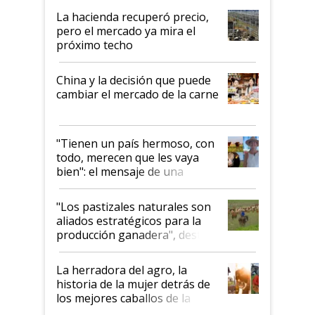
La hacienda recuperó precio,
pero el mercado ya mira el
próximo techo
China y la decisión que puede
cambiar el mercado de la carne
"Tienen un país hermoso, con
todo, merecen que les vaya
bien": el mensaje de una
ganadera uruguaya sobre las
oportunidades que se abren
"Los pastizales naturales son
para el agro en Argentina, con
aliados estratégicos para la
foco en la carne
producción ganadera", destaca
la iniciativa que ya reúne a 46
establecimientos en Argentina
La herradora del agro, la
historia de la mujer detrás de
los mejores caballos de la
Argentina y los mitos que