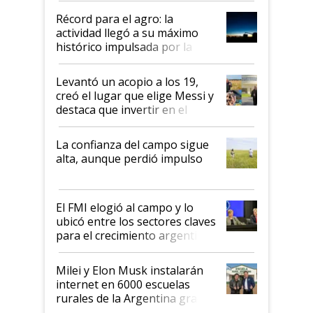
diez dólares y sostuvo el
Récord para el agro: la
liderazgo en un semestre
actividad llegó a su máximo
récord
histórico impulsada por la
cosecha y las exportaciones
Levantó un acopio a los 19,
creó el lugar que elige Messi y
destaca que invertir en el
kirchnerismo era como "darle
plata a un hijo para droga":
La confianza del campo sigue
Juan Félix Rossetti, el libertario
alta, aunque perdió impulso
que de una dura crisis salió
más fuerte y apuesta al cambio
de Milei
El FMI elogió al campo y lo
ubicó entre los sectores claves
para el crecimiento argentino
Milei y Elon Musk instalarán
internet en 6000 escuelas
rurales de la Argentina gracias
a un acuerdo con Starlink