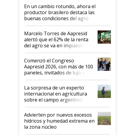
En un cambio rotundo, ahora el
productor brasilero destaca las
buenas condiciones del agro
argentino para invertir: "Los veo
más motivados"
Marcelo Torres de Aapresid
alertó que el 62% de la renta
del agro se va en impuestos:
"No es bueno que en
Argentina se sigan discutiendo
Comenzó el Congreso
las mismas cosas de hace 50
Aapresid 2026, con más de 100
años"
paneles, invitados de lujo y
todas las tendencias
La sorpresa de un experto
internacional en agricultura
sobre el campo argentino:
"Estoy muy impresionado"
Advierten por nuevos excesos
hídricos y humedad extrema en
la zona núcleo