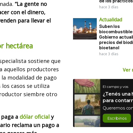
de los práctico
enada.
“La gente no
hace 3 días
er con el dinero,
Actualidad
nden para llevar el
Suben los
biocombustibles
Gobierno actual
precios del biodi
por hectárea
bioetanol
hace 3 días
especialista sostiene que
a aquellos productores
Ver
e la modalidad de pago
los casos se utiliza
El campo y vos
roductor siembre otro
¿Tenés una h
para contar
Queremos con
o paga a
dólar oficial
y
Escribinos
tario reclama un pago a