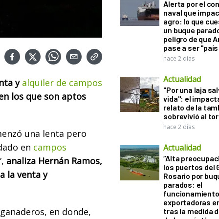
Alerta por el con
naval que impac
agro: lo que cu
un buque parado
peligro de que 
pase a ser "país
hace 2 días
Actualidad
nta y
alquiler de campos
"Por una laja sa
en los que son aptos
vida": el impac
relato de la ta
sobrevivió al to
hace 2 días
menzó una lenta pero
ndado en
campos
Actualidad
“Alta preocupac
”,
analiza Hernán Ramos,
los puertos del 
a la venta y
Rosario por bu
parados: el
funcionamiento 
exportadoras e
 ganaderos, en donde,
tras la medida 