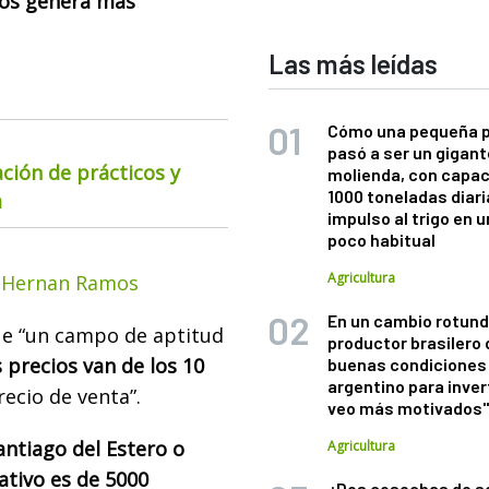
 nos genera más
Las más leídas
Cómo una pequeña 
pasó a ser un gigant
ación de prácticos y
molienda, con capac
1000 toneladas diaria
a
impulso al trigo en 
poco habitual
Agricultura
al Hernan Ramos
En un cambio rotund
ue “un campo de aptitud
productor brasilero
s precios van de los 10
buenas condiciones 
argentino para inver
recio de venta”.
veo más motivados
antiago del Estero o
Agricultura
ativo es de 5000
¿Dos cosechas de s