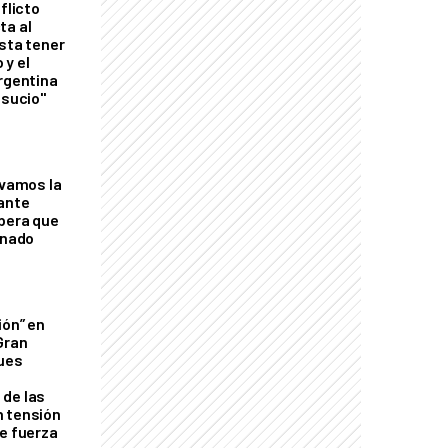
flicto
ta al
esta tener
 y el
Argentina
 sucio"
lvamos la
tante
mbera que
rnado
ión” en
Gran
ques
de las
n tensión
de fuerza