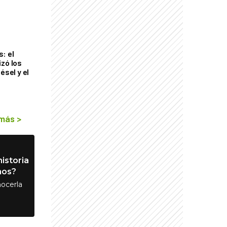
s
: el
izó los
ésel y el
 más
>
istoria
nos?
ocerla