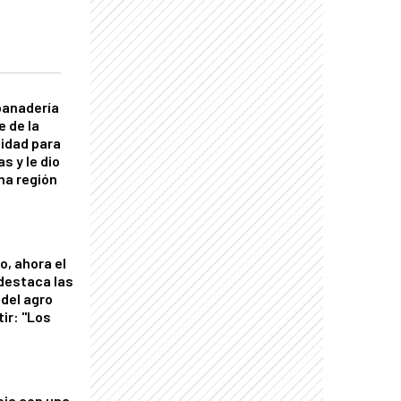
panadería
e de la
idad para
s y le dio
una región
o, ahora el
 destaca las
del agro
tir: "Los
"
oja con una