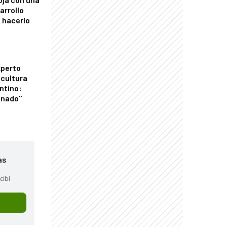
arrollo
 hacerlo
xperto
icultura
ntino:
onado"
as
cibí