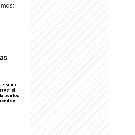
amos;
das
servicio
rtos: el
a con los
pende el