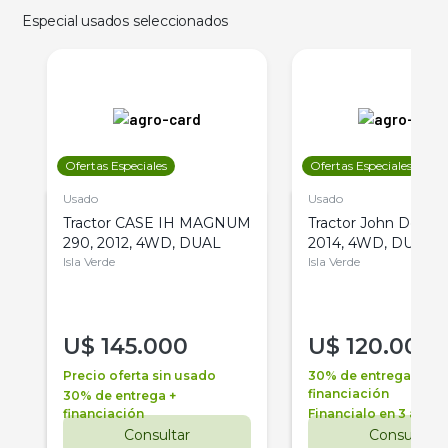
Especial usados seleccionados
Ofertas Especiales
Ofertas Especiales
Usado
Usado
Tractor CASE IH MAGNUM
Tractor John Deere 
290, 2012, 4WD, DUAL
2014, 4WD, DUAL
Isla Verde
Isla Verde
U$
145.000
U$
120.000
Precio oferta sin usado
30% de entrega +
financiación
30% de entrega +
financiación
Financialo en 3 años
Consultar
Consultar