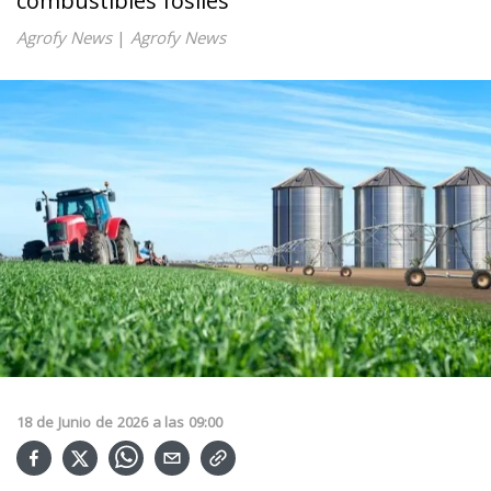
combustibles fósiles
Agrofy News
|
Agrofy News
18
de
Junio
de
2026
a las
09:00