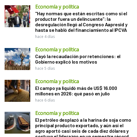
Economía y política
"Hay normas que están escritas como si el
productor fuera un delincuente”: la
desregulación llegó al Congreso Aapresid y
hasta se habló del financiamiento al IPCVA
hace 4 días
Economía y política
Cayó la recaudación por retenciones: el
Gobierno explicó los motivos
hace 5 días
Economía y política
El campo ya liquidó más de US$ 16.000
millones en 2026: qué pasó en julio
hace 6 días
Economía y política
El petróleo desplazó a la harina de soja como
principal producto exportado, y aún así el
agro aportó casi seis de cada diez dólares y
sostuvo el liderazgo en un semestre récord