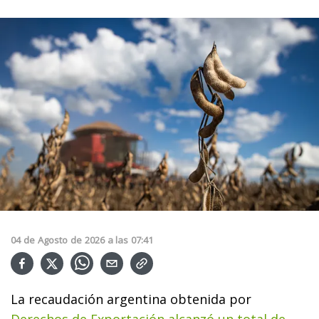
04
de
Agosto
de
2026
a las
07:41
La recaudación argentina obtenida por
Derechos de Exportación alcanzó un total de