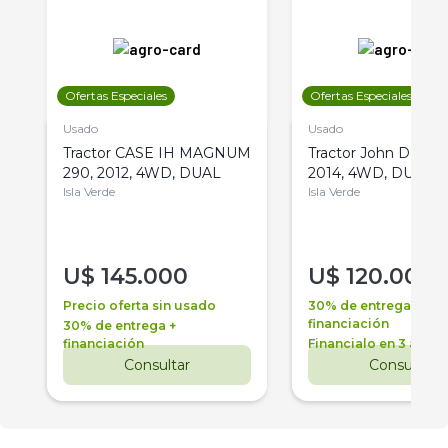
Ofertas Especiales
Ofertas Especiales
Usado
Usado
Tractor CASE IH MAGNUM
Tractor John Deere 
290, 2012, 4WD, DUAL
2014, 4WD, DUAL
Isla Verde
Isla Verde
U$
145.000
U$
120.000
Precio oferta sin usado
30% de entrega +
financiación
30% de entrega +
financiación
Financialo en 3 años
Consultar
Consultar