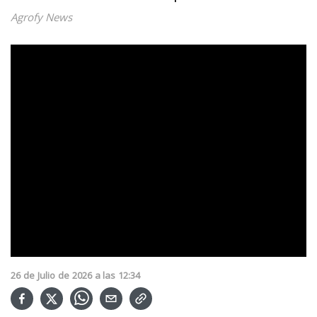
Agrofy News
26
de
Julio
de
2026
a las
12:34