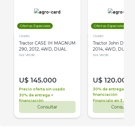
Ofertas Especiales
Ofertas Especiales
Usado
Usado
Tractor CASE IH MAGNUM
Tractor John Deere 
290, 2012, 4WD, DUAL
2014, 4WD, DUAL
Isla Verde
Isla Verde
U$
145.000
U$
120.000
Precio oferta sin usado
30% de entrega +
financiación
30% de entrega +
financiación
Financialo en 3 años
Consultar
Consultar