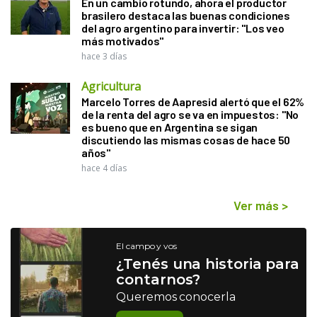
En un cambio rotundo, ahora el productor
brasilero destaca las buenas condiciones
del agro argentino para invertir: "Los veo
más motivados"
hace 3 días
Agricultura
Marcelo Torres de Aapresid alertó que el 62%
de la renta del agro se va en impuestos: "No
es bueno que en Argentina se sigan
discutiendo las mismas cosas de hace 50
años"
hace 4 días
Ver más
>
El campo y vos
¿Tenés una historia para
contarnos?
Queremos conocerla