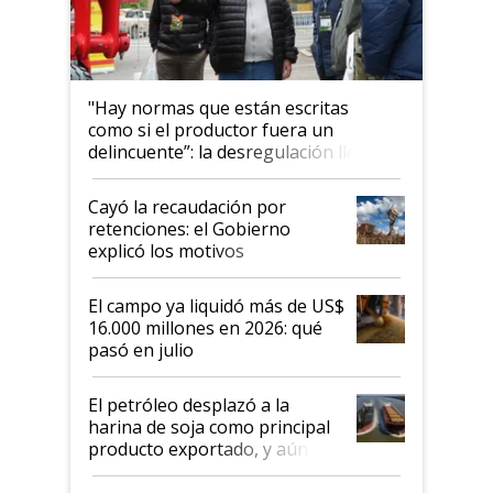
"Hay normas que están escritas
como si el productor fuera un
delincuente”: la desregulación llegó
al Congreso Aapresid y hasta se
habló del financiamiento al IPCVA
Cayó la recaudación por
retenciones: el Gobierno
explicó los motivos
El campo ya liquidó más de US$
16.000 millones en 2026: qué
pasó en julio
El petróleo desplazó a la
harina de soja como principal
producto exportado, y aún así
el agro aportó casi seis de cada
diez dólares y sostuvo el