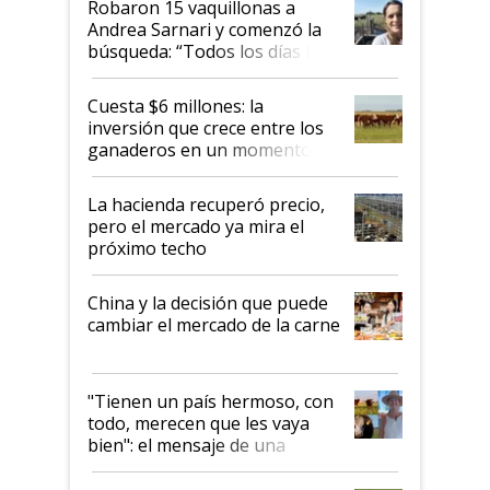
Robaron 15 vaquillonas a
Andrea Sarnari y comenzó la
búsqueda: “Todos los días le
toca a algún productor”
Cuesta $6 millones: la
inversión que crece entre los
ganaderos en un momento
histórico para la actividad
La hacienda recuperó precio,
pero el mercado ya mira el
próximo techo
China y la decisión que puede
cambiar el mercado de la carne
"Tienen un país hermoso, con
todo, merecen que les vaya
bien": el mensaje de una
ganadera uruguaya sobre las
oportunidades que se abren