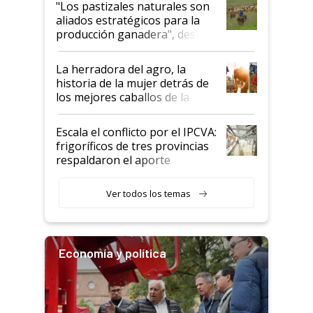
"Los pastizales naturales son
para el agro en Argentina, con
aliados estratégicos para la
foco en la carne
producción ganadera", destaca
la iniciativa que ya reúne a 46
establecimientos en Argentina
La herradora del agro, la
historia de la mujer detrás de
los mejores caballos de la
Argentina y los mitos que
todavía hacen sufrir a estos
Escala el conflicto por el IPCVA:
animales: "Mientras me
frigoríficos de tres provincias
descalificaban, yo seguí
respaldaron el aporte
haciendo currículum"
obligatorio
Ver todos los temas
Economía y política