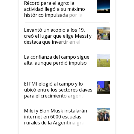
Récord para el agro: la
liderazgo en un semestre
actividad llegó a su máximo
récord
histórico impulsada por la
cosecha y las exportaciones
Levantó un acopio a los 19,
creó el lugar que elige Messi y
destaca que invertir en el
kirchnerismo era como "darle
plata a un hijo para droga":
La confianza del campo sigue
Juan Félix Rossetti, el libertario
alta, aunque perdió impulso
que de una dura crisis salió
más fuerte y apuesta al cambio
de Milei
El FMI elogió al campo y lo
ubicó entre los sectores claves
para el crecimiento argentino
Milei y Elon Musk instalarán
internet en 6000 escuelas
rurales de la Argentina gracias
a un acuerdo con Starlink