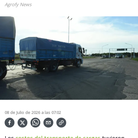
Agrofy News
08
de
Julio
de
2026
a las
07:02