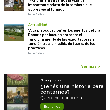
"Por una laja salvamos la vida": el
impactante relato de la tambera que
sobrevivió al tornado
hace 3 días
Actualidad
“Alta preocupación” en los puertos del Gran
Rosario por buques parados: el
funcionamiento de las exportadoras en
tensión tras la medida de fuerza de los
prácticos
hace 4 días
Ver más
>
El campo y vos
¿Tenés una historia para
contarnos?
Queremos conocerla
Escribinos