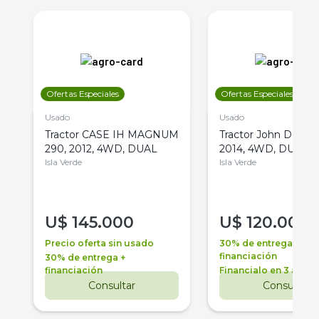
Ofertas Especiales
Ofertas Especiales
Usado
Usado
Tractor CASE IH MAGNUM
Tractor John Deere 
290, 2012, 4WD, DUAL
2014, 4WD, DUAL
Isla Verde
Isla Verde
U$
145.000
U$
120.000
Precio oferta sin usado
30% de entrega +
financiación
30% de entrega +
financiación
Financialo en 3 años
Consultar
Consultar