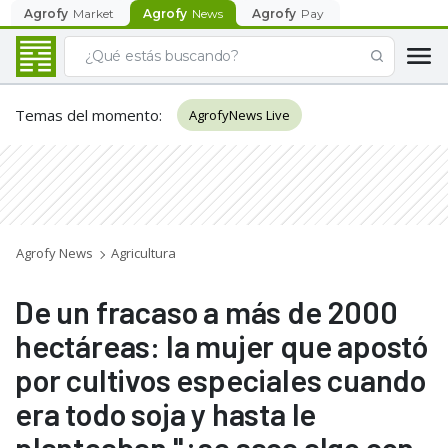
Agrofy
Market
Agrofy
News
Agrofy
Pay
Temas del momento
:
AgrofyNews Live
Agrofy News
Agricultura
De un fracaso a más de 2000
hectáreas: la mujer que apostó
por cultivos especiales cuando
era todo soja y hasta le
planteaban "¿se saca algo con