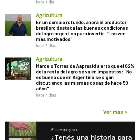
hace 1 día
Agricultura
En un cambio rotundo, ahora el productor
brasilero destaca las buenas condiciones
del agro argentino para invertir: "Los veo
más motivados"
hace 3 días
Agricultura
Marcelo Torres de Aapresid alertó que el 62%
de la renta del agro se va en impuestos: "No
es bueno que en Argentina se sigan
discutiendo las mismas cosas de hace 50
años"
hace 4 días
Ver más
>
El campo y vos
¿Tenés una historia para