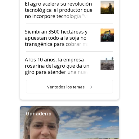
El agro acelera su revolución
tecnológica: el productor que
no incorpore tecnología "va a
perder el tren"
Siembran 3500 hectáreas y
apuestan todo a la soja no
transgénica para cobrar más
por tonelada: compraron un
semillero
A los 10 años, la empresa
rosarina del agro que da un
giro para atender una nueva
etapa en el agro
Ver todos los temas
Ganadería