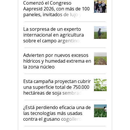
Argentina se sigan discutiendo
Comenzó el Congreso
las mismas cosas de hace 50
Aapresid 2026, con más de 100
años"
paneles, invitados de lujo y
todas las tendencias
La sorpresa de un experto
internacional en agricultura
sobre el campo argentino:
"Estoy muy impresionado"
Advierten por nuevos excesos
hídricos y humedad extrema en
la zona núcleo
Esta campaña proyectan cubrir
una superficie total de 750.000
hectáreas de soja sembradas
con una nueva generación de
variedades que marcan un
¿Está perdiendo eficacia una de
salto tecnológico en genética y
las tecnologías más usadas
rendimiento
contra el gusano cogollero? El
desafío de una tecnología clave