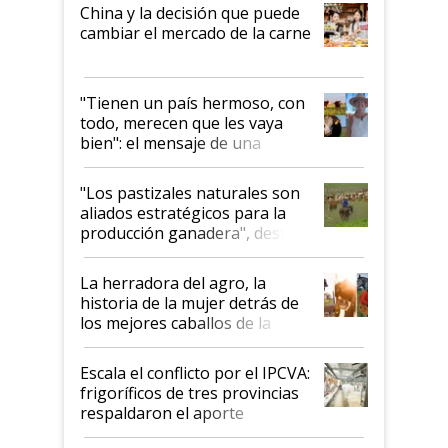
China y la decisión que puede
cambiar el mercado de la carne
"Tienen un país hermoso, con
todo, merecen que les vaya
bien": el mensaje de una
ganadera uruguaya sobre las
oportunidades que se abren
"Los pastizales naturales son
para el agro en Argentina, con
aliados estratégicos para la
foco en la carne
producción ganadera", destaca
la iniciativa que ya reúne a 46
establecimientos en Argentina
La herradora del agro, la
historia de la mujer detrás de
los mejores caballos de la
Argentina y los mitos que
todavía hacen sufrir a estos
Escala el conflicto por el IPCVA:
animales: "Mientras me
frigoríficos de tres provincias
descalificaban, yo seguí
respaldaron el aporte
haciendo currículum"
obligatorio