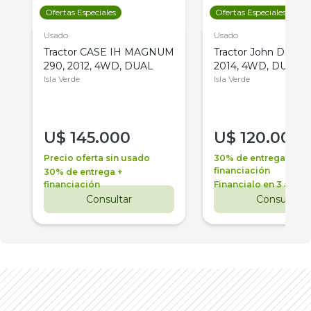
Ofertas Especiales
Ofertas Especiales
Usado
Usado
Tractor CASE IH MAGNUM
Tractor John Deere 
290, 2012, 4WD, DUAL
2014, 4WD, DUAL
Isla Verde
Isla Verde
U$
145.000
U$
120.000
Precio oferta sin usado
30% de entrega +
financiación
30% de entrega +
financiación
Financialo en 3 años
Consultar
Consultar