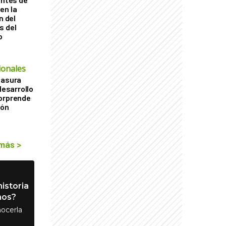
en la
n del
s del
o
ionales
basura
desarrollo
sorprende
ión
 más
>
istoria
nos?
ocerla