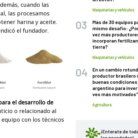
 Además, cuando las
Maquinarias y vehículos
nal, las procesamos
ener harina y aceite.
Más de 30 equipos p
mismo desafío: ¿Po
indicó el fundador.
vez más productore
incorporan fertiliza
tierra?
Maquinarias y vehículos
En un cambio rotund
productor brasilero
buenas condiciones 
argentino para inver
veo más motivados
para el desarrollo de
Agricultura
ticio o relacionado al
 equipo con los técnicos
¡Enterate de tod
las novedades!