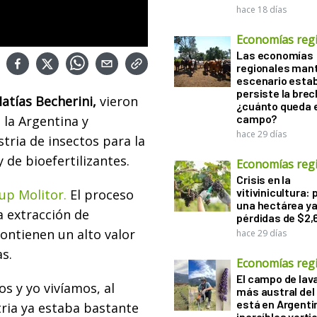
hace 18 días
Economías reg
Las economías
regionales man
escenario estab
persiste la brec
atías Becherini,
vieron
¿cuánto queda e
campo?
la Argentina y
hace 29 días
stria de insectos para la
 de bioefertilizantes.
Economías reg
Crisis en la
vitivinicultura: 
tup Molitor.
El proceso
una hectárea ya
a extracción de
pérdidas de $2,
ontienen un alto valor
hace 29 días
s.
Economías reg
El campo de la
s y yo vivíamos, al
más austral de
está en Argenti
tria ya estaba bastante
increíbles verti