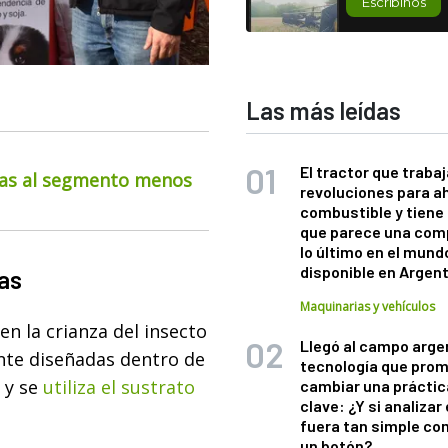
Escribinos
Las más leídas
El tractor que trabaj
cias al segmento menos
revoluciones para a
combustible y tiene
que parece una com
lo último en el mund
disponible en Argen
as
Maquinarias y vehículos
en la crianza del insecto
Llegó al campo arge
nte diseñadas dentro de
tecnología que pro
 y se
utiliza el sustrato
cambiar una práctic
clave: ¿Y si analizar 
fuera tan simple co
un botón?