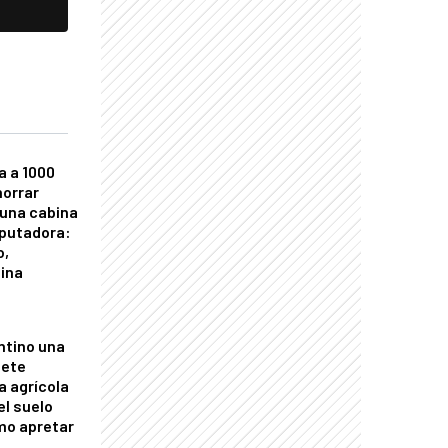
a a 1000
horrar
 una cabina
putadora:
o,
tina
ntino una
mete
a agrícola
el suelo
mo apretar