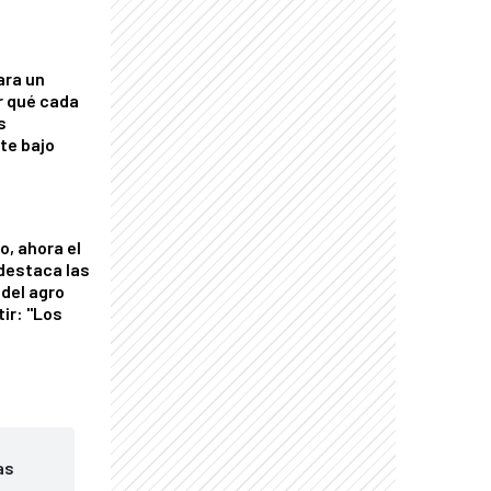
ara un
r qué cada
s
nte bajo
o, ahora el
 destaca las
del agro
tir: "Los
"
as