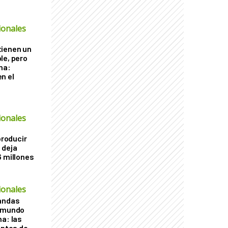
ionales
tienen un
le, pero
ha:
n el
ionales
producir
 deja
6 millones
ionales
vandas
l mundo
na: las
entes de