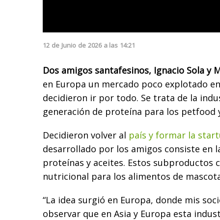
12
de
Junio
de
2026
a las
14:21
Dos amigos santafesinos, Ignacio Sola y M
en Europa un mercado poco explotado en 
decidieron ir por todo. Se trata de la indu
generación de proteína para los petfood y
Decidieron volver al
país y formar la star
desarrollado por los amigos consiste en l
proteínas y aceites. Estos subproductos c
nutricional para los alimentos de mascota
“La idea surgió en Europa, donde mis socio
observar que en Asia y Europa esta indus