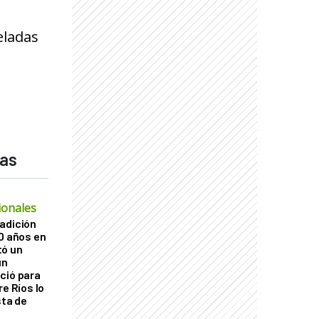
eladas
das
ionales
adición
60 años en
tó un
un
ció para
re Ríos lo
sta de
ó