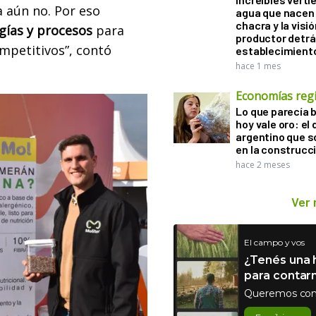
 aún no. Por eso
agua que nacen 
chacra y la visió
ogías y procesos
para
productor detrá
ompetitivos”, contó
establecimient
hace 1 mes
Economías reg
Lo que parecía 
hoy vale oro: el 
argentino que 
en la construcc
hace 2 meses
Ver
El campo y vos
¿Tenés una h
para contar
Queremos con