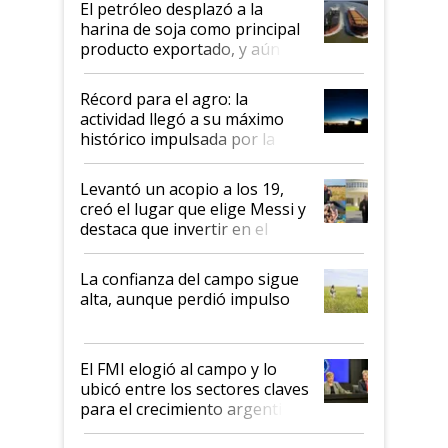
El petróleo desplazó a la
harina de soja como principal
producto exportado, y aún así
el agro aportó casi seis de cada
diez dólares y sostuvo el
Récord para el agro: la
liderazgo en un semestre
actividad llegó a su máximo
récord
histórico impulsada por la
cosecha y las exportaciones
Levantó un acopio a los 19,
creó el lugar que elige Messi y
destaca que invertir en el
kirchnerismo era como "darle
plata a un hijo para droga":
La confianza del campo sigue
Juan Félix Rossetti, el libertario
alta, aunque perdió impulso
que de una dura crisis salió
más fuerte y apuesta al cambio
de Milei
El FMI elogió al campo y lo
ubicó entre los sectores claves
para el crecimiento argentino