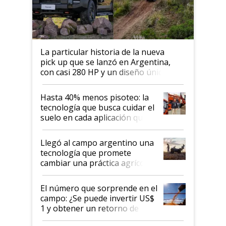
La particular historia de la nueva
pick up que se lanzó en Argentina,
con casi 280 HP y un diseño único: a
cuánto se vende
Hasta 40% menos pisoteo: la
tecnología que busca cuidar el
suelo en cada aplicación que
llevó Jacto al Congreso
Aapresid 2026
Llegó al campo argentino una
tecnología que promete
cambiar una práctica agrícola
clave: ¿Y si analizar el suelo
fuera tan simple como apretar
El número que sorprende en el
un botón?
campo: ¿Se puede invertir US$
1 y obtener un retorno de
hasta US$ 10 en agricultura?