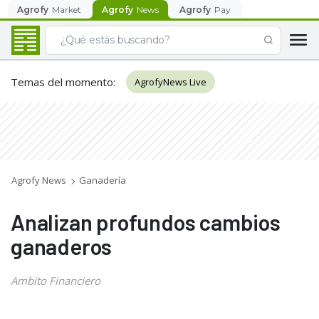
Agrofy
Market
Agrofy
News
Agrofy
Pay
Temas del momento
:
AgrofyNews Live
Agrofy News
Ganadería
Analizan profundos cambios
ganaderos
Ambito Financiero