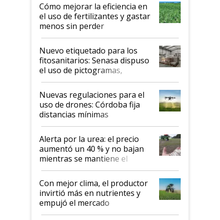
Cómo mejorar la eficiencia en
el uso de fertilizantes y gastar
menos sin perder
productividad en la campaña
fina
Nuevo etiquetado para los
fitosanitarios: Senasa dispuso
el uso de pictogramas,
palabras de advertencia e
indicaciones
Nuevas regulaciones para el
uso de drones: Córdoba fija
distancias mínimas
Alerta por la urea: el precio
aumentó un 40 % y no bajan
mientras se mantiene el
conflicto en Medio Oriente
Con mejor clima, el productor
invirtió más en nutrientes y
empujó el mercado