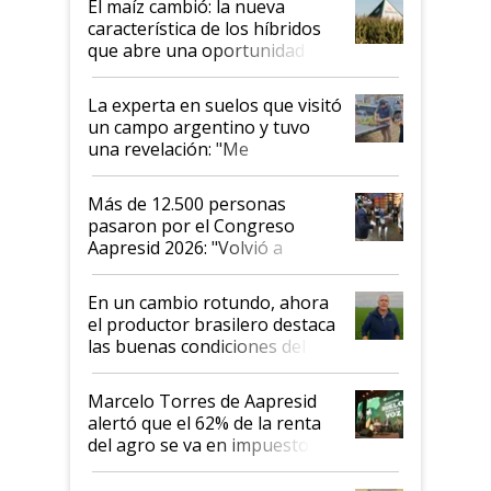
El maíz cambió: la nueva
característica de los híbridos
que abre una oportunidad en
el lote
La experta en suelos que visitó
un campo argentino y tuvo
una revelación: "Me
impresionó mucho"
Más de 12.500 personas
pasaron por el Congreso
Aapresid 2026: "Volvió a
demostrar que hablar del
suelo es hablar de todo el
En un cambio rotundo, ahora
sistema productivo"
el productor brasilero destaca
las buenas condiciones del
agro argentino para invertir:
"Los veo más motivados"
Marcelo Torres de Aapresid
alertó que el 62% de la renta
del agro se va en impuestos:
"No es bueno que en
Argentina se sigan discutiendo