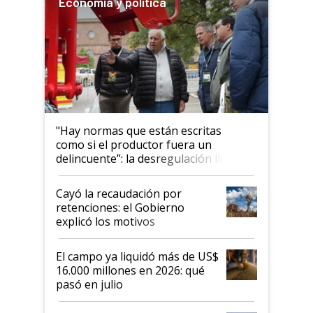
Economía y política
"Hay normas que están escritas
como si el productor fuera un
delincuente”: la desregulación llegó
al Congreso Aapresid y hasta se
habló del financiamiento al IPCVA
Cayó la recaudación por
retenciones: el Gobierno
explicó los motivos
El campo ya liquidó más de US$
16.000 millones en 2026: qué
pasó en julio