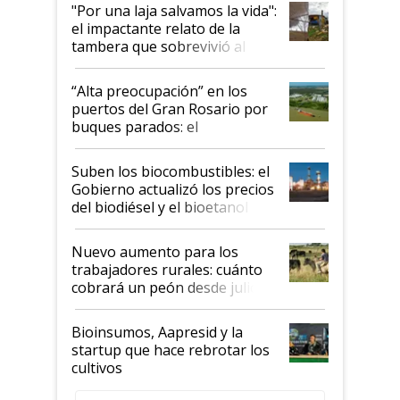
pase a ser "país sucio"
"Por una laja salvamos la vida":
el impactante relato de la
tambera que sobrevivió al
tornado
“Alta preocupación” en los
puertos del Gran Rosario por
buques parados: el
funcionamiento de las
exportadoras en tensión tras
Suben los biocombustibles: el
la medida de fuerza de los
Gobierno actualizó los precios
prácticos
del biodiésel y el bioetanol
Nuevo aumento para los
trabajadores rurales: cuánto
cobrará un peón desde julio
Bioinsumos, Aapresid y la
startup que hace rebrotar los
cultivos