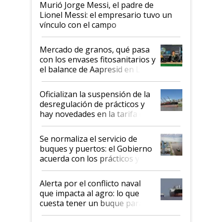
Murió Jorge Messi, el padre de
Lionel Messi: el empresario tuvo un
vínculo con el campo
Mercado de granos, qué pasa
con los envases fitosanitarios y
el balance de Aapresid en La
Posta
Oficializan la suspensión de la
desregulación de prácticos y
hay novedades en la tarifa de
la hidrovía
Se normaliza el servicio de
buques y puertos: el Gobierno
acuerda con los prácticos y
suspende el decreto de
desregulación
Alerta por el conflicto naval
que impacta al agro: lo que
cuesta tener un buque parado
y el peligro de que Argentina