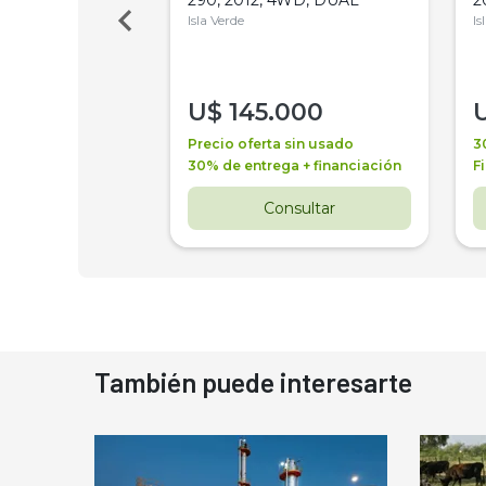
Isla Verde
Is
000
U$
145.000
a + financiación
Precio oferta sin usado
3
 4 años
30% de entrega + financiación
F
nsultar
Consultar
También puede interesarte