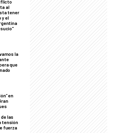
flicto
ta al
esta tener
 y el
Argentina
 sucio"
lvamos la
tante
mbera que
rnado
ión” en
Gran
ques
de las
n tensión
de fuerza
s