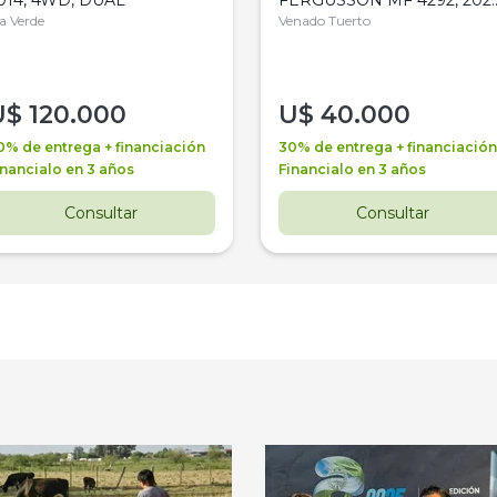
la Verde
4WD, PATON
Venado Tuerto
U$
120.000
U$
40.000
0% de entrega + financiación
30% de entrega + financiación
inancialo en 3 años
Financialo en 3 años
Consultar
Consultar