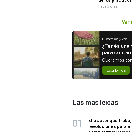
hace 5 días
Ver
El campo y vos
¿Tenés una h
para contar
Queremos con
Escribinos
Las más leídas
El tractor que trabaj
revoluciones para a
combustible y tiene