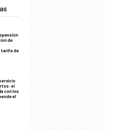
das
uspensión
ción de
 tarifa de
servicio
rtos: el
a con los
pende el