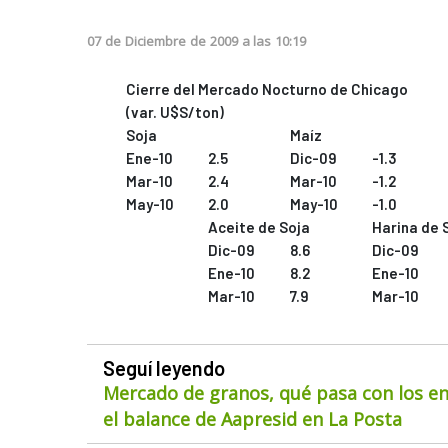
07
de
Diciembre
de
2009
a las
10:19
Cierre del Mercado Nocturno de Chicago
(var. U$S/ton)
Soja
Maíz
Ene-10
2.5
Dic-09
-1.3
Mar-10
2.4
Mar-10
-1.2
May-10
2.0
May-10
-1.0
Aceite de Soja
Harina de 
Dic-09
8.6
Dic-09
Ene-10
8.2
Ene-10
Mar-10
7.9
Mar-10
Seguí leyendo
Mercado de granos, qué pasa con los env
el balance de Aapresid en La Posta