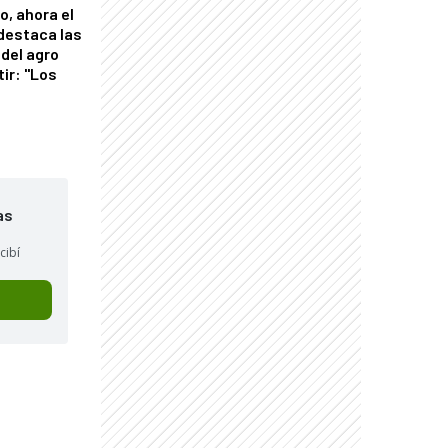
o, ahora el
 destaca las
del agro
tir: "Los
"
as
cibí