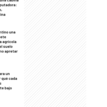
putadora:
o,
tina
ntino una
mete
a agrícola
el suelo
mo apretar
ara un
r qué cada
s
nte bajo