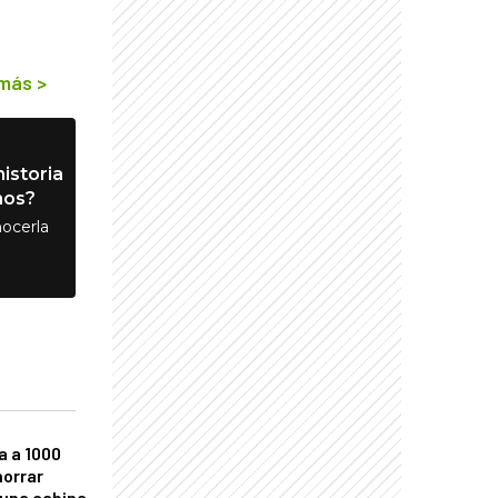
 más
>
istoria
nos?
ocerla
a a 1000
horrar
 una cabina