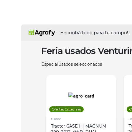
¡Encontrá todo para tu campo!
Feria usados Ventur
Especial usados seleccionados
les
Ofertas Especiales
O
Usado
U
a Metalfor 7040,
Tractor CASE IH MAGNUM
T
Bot 32 Mts
290, 2012, 4WD, DUAL
2