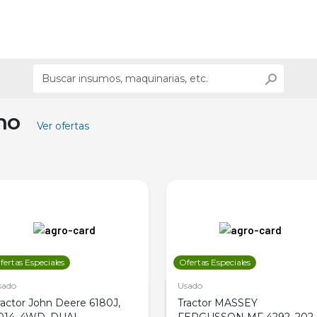
ino
Ver ofertas
fertas Especiales
Ofertas Especiales
sado
Usado
ractor John Deere 6180J,
Tractor MASSEY
014, 4WD, DUAL
FERGUSSON MF 4292, 2020