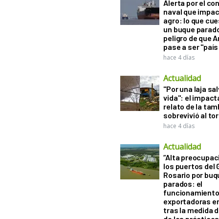
Alerta por el con
naval que impac
agro: lo que cu
un buque parado
peligro de que 
pase a ser "país
hace 4 días
Actualidad
"Por una laja sa
vida": el impac
relato de la ta
sobrevivió al to
hace 4 días
Actualidad
“Alta preocupac
los puertos del 
Rosario por bu
parados: el
funcionamiento 
exportadoras e
tras la medida 
de los práctico