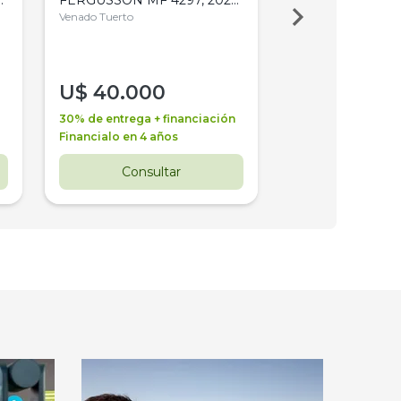
4WD, PATON
Venado Tuerto
Venado Tuerto
U$
40.000
U$
30.000
30% de entrega + financiación
30% de entrega + 
Financialo en 4 años
Financialo en 3 a
Consultar
Consul