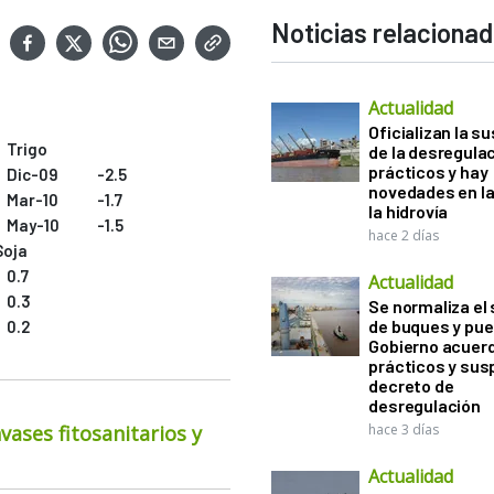
Noticias relaciona
Actualidad
Oficializan la s
Trigo
de la desregula
prácticos y hay
Dic-09
-2.5
novedades en la
Mar-10
-1.7
la hidrovía
May-10
-1.5
hace 2 días
Soja
0.7
Actualidad
0.3
Se normaliza el 
de buques y pue
0.2
Gobierno acuerd
prácticos y sus
decreto de
desregulación
ases fitosanitarios y
hace 3 días
Actualidad