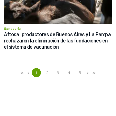
Ganadería
Aftosa: productores de Buenos Aires y La Pampa 
rechazaron la eliminación de las fundaciones en 
el sistema de vacunación
Previous
First
1
2
3
4
5
«
‹
›
»
(current)
Next
Last