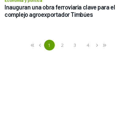
Economía y política
Inauguran una obra ferroviaria clave para el 
complejo agroexportador Timbúes
Previous
First
1
2
3
4
«
‹
›
»
(current)
Next
Last