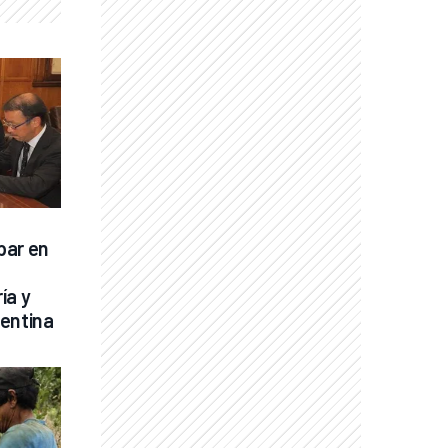
ar en 
a y 
gentina