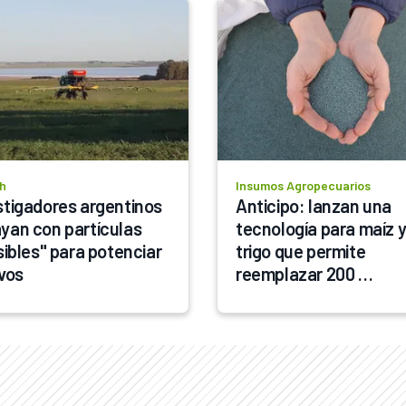
h
Insumos Agropecuarios
stigadores argentinos 
Anticipo: lanzan una 
yan con partículas 
tecnología para maíz y
sibles" para potenciar 
trigo que permite 
ivos
reemplazar 200 
kilogramos de fertiliza
por hectárea