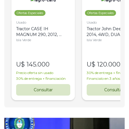
Ofertas Especiales
Ofertas Especiales
Usado
Usado
Tractor CASE IH 
Tractor John Deere 61
MAGNUM 290, 2012, 
2014, 4WD, DUAL
Isla Verde
4WD, DUAL 
Isla Verde
U$
145.000
U$
120.000
Precio oferta sin usado
30% de entrega + financi
30% de entrega + financiación
Financialo en 3 años
Consultar
Consultar