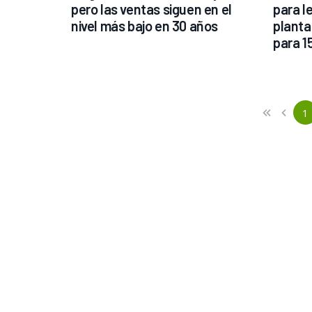
pero las ventas siguen en el 
para l
nivel más bajo en 30 años
planta
para 1
Previous
First
1
«
‹
(