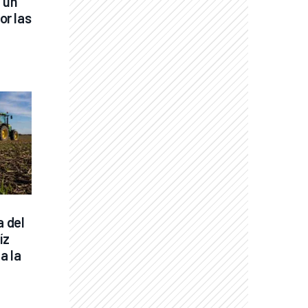
 un 
r las 
 del 
z 
 la 