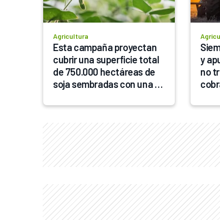
Agricultura
Agricu
Esta campaña proyectan 
Siem
cubrir una superficie total 
y apu
de 750.000 hectáreas de 
no t
soja sembradas con una 
cobr
nueva generación de 
comp
variedades que marcan un 
salto tecnológico en 
genética y rendimiento