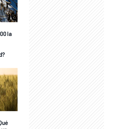
00 la 
d?
Qué 