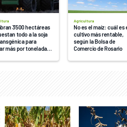
ltura
Agricultura
bran 3500 hectáreas 
No es el maíz: cuál es e
estan todo a la soja 
cultivo más rentable, 
ransgénica para 
según la Bolsa de 
ar más por tonelada: 
Comercio de Rosario
raron un semillero