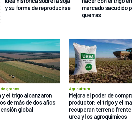
idea histórica sobre la soja 
hacer con el trigo en
y su forma de reproducirse
mercado sacudido po
guerras
 de granos
Agricultura
 y el trigo alcanzaron 
Mejora el poder de compra
s de más de dos años 
productor: el trigo y el maí
 tensión global
recuperan terreno frente a
urea y los agroquimicos