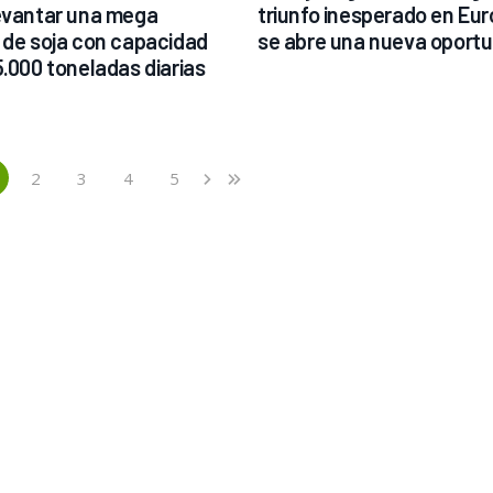
evantar una mega 
triunfo inesperado en Euro
 de soja con capacidad 
se abre una nueva oport
5.000 toneladas diarias
2
3
4
5
›
»
current)
Next
Last