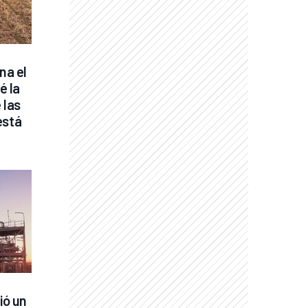
a el 
 la 
las 
stá 
ó un 