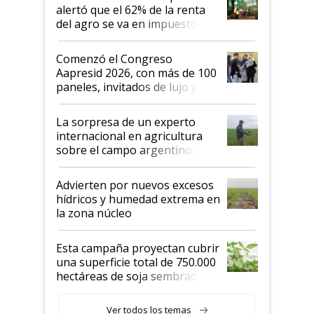
alertó que el 62% de la renta
del agro se va en impuestos:
"No es bueno que en
Argentina se sigan discutiendo
Comenzó el Congreso
las mismas cosas de hace 50
Aapresid 2026, con más de 100
años"
paneles, invitados de lujo y
todas las tendencias
La sorpresa de un experto
internacional en agricultura
sobre el campo argentino:
"Estoy muy impresionado"
Advierten por nuevos excesos
hídricos y humedad extrema en
la zona núcleo
Esta campaña proyectan cubrir
una superficie total de 750.000
hectáreas de soja sembradas
con una nueva generación de
variedades que marcan un
Ver todos los temas