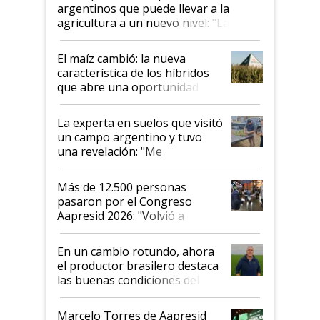
argentinos que puede llevar a la
agricultura a un nuevo nivel: "Las
posibilidades de crecimiento son
infinitas"
El maíz cambió: la nueva
característica de los híbridos
que abre una oportunidad en
el lote
La experta en suelos que visitó
un campo argentino y tuvo
una revelación: "Me
impresionó mucho"
Más de 12.500 personas
pasaron por el Congreso
Aapresid 2026: "Volvió a
demostrar que hablar del
suelo es hablar de todo el
En un cambio rotundo, ahora
sistema productivo"
el productor brasilero destaca
las buenas condiciones del
agro argentino para invertir:
"Los veo más motivados"
Marcelo Torres de Aapresid