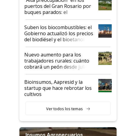
“Alta preocupación” en los
puertos del Gran Rosario por
buques parados: el
funcionamiento de las
exportadoras en tensión tras
Suben los biocombustibles: el
la medida de fuerza de los
Gobierno actualizó los precios
prácticos
del biodiésel y el bioetanol
Nuevo aumento para los
trabajadores rurales: cuánto
cobrará un peón desde julio
Bioinsumos, Aapresid y la
startup que hace rebrotar los
cultivos
Ver todos los temas
Insumos Agropecuarios