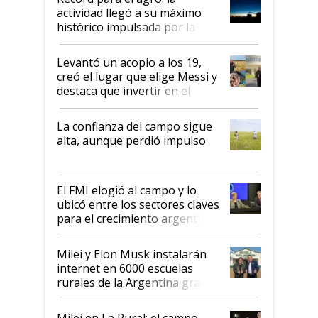
liderazgo en un semestre
actividad llegó a su máximo
récord
histórico impulsada por la
cosecha y las exportaciones
Levantó un acopio a los 19,
creó el lugar que elige Messi y
destaca que invertir en el
kirchnerismo era como "darle
plata a un hijo para droga":
La confianza del campo sigue
Juan Félix Rossetti, el libertario
alta, aunque perdió impulso
que de una dura crisis salió
más fuerte y apuesta al cambio
de Milei
El FMI elogió al campo y lo
ubicó entre los sectores claves
para el crecimiento argentino
Milei y Elon Musk instalarán
internet en 6000 escuelas
rurales de la Argentina gracias
a un acuerdo con Starlink
Milei en La Rural: el campo