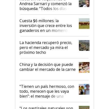
Andrea Sarnari y comenzó la
búsqueda: “Todos los días le
toca a algún productor”
Cuesta $6 millones: la
inversión que crece entre los
ganaderos en un momento
histórico para la actividad
La hacienda recuperó precio,
pero el mercado ya mira el
próximo techo
China y la decisión que puede
cambiar el mercado de la carne
"Tienen un país hermoso, con
todo, merecen que les vaya
bien": el mensaje de una
ganadera uruguaya sobre las
oportunidades que se abren
"Los pastizales naturales son