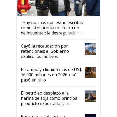
"Hay normas que están escritas
como si el productor fuera un
delincuente”: la desregulación llegó
al Congreso Aapresid y hasta se
habló del financiamiento al IPCVA
Cayó la recaudación por
retenciones: el Gobierno
explicó los motivos
El campo ya liquidó más de US$
16.000 millones en 2026: qué
pasó en julio
El petróleo desplazó a la
harina de soja como principal
producto exportado, y aún así
el agro aportó casi seis de cada
diez dólares y sostuvo el
Récord para el agro: la