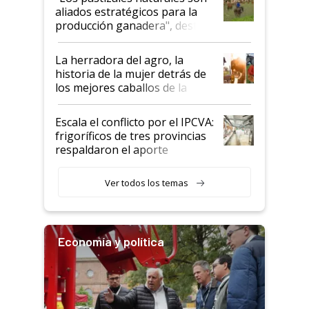
para el agro en Argentina, con
aliados estratégicos para la
foco en la carne
producción ganadera", destaca
la iniciativa que ya reúne a 46
establecimientos en Argentina
La herradora del agro, la
historia de la mujer detrás de
los mejores caballos de la
Argentina y los mitos que
todavía hacen sufrir a estos
Escala el conflicto por el IPCVA:
animales: "Mientras me
frigoríficos de tres provincias
descalificaban, yo seguí
respaldaron el aporte
haciendo currículum"
obligatorio
Ver todos los temas
Economía y política