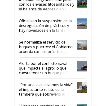
con los envases fitosanitarios y
el balance de Aapresid en La
Posta
Oficializan la suspensión de la
desregulación de prácticos y
hay novedades en la tarifa de
la hidrovía
Se normaliza el servicio de
buques y puertos: el Gobierno
acuerda con los prácticos y
suspende el decreto de
desregulación
Alerta por el conflicto naval
que impacta al agro: lo que
cuesta tener un buque parado
y el peligro de que Argentina
pase a ser "país sucio"
"Por una laja salvamos la vida":
el impactante relato de la
tambera que sobrevivió al
tornado