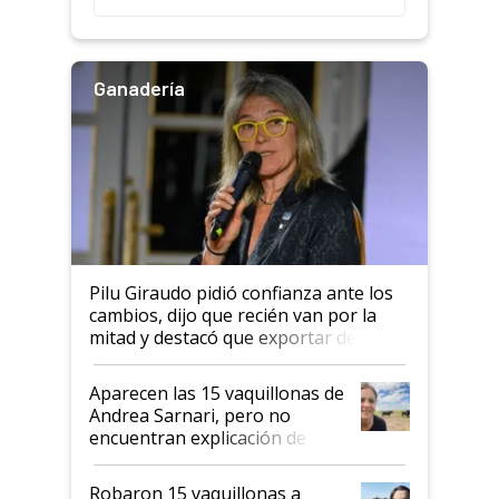
salto tecnológico en genética y
rendimiento
Ganadería
Pilu Giraudo pidió confianza ante los
cambios, dijo que recién van por la
mitad y destacó que exportar dejó de
ser "para unos pocos": "Tenemos un
mandato muy claro del gobierno
Aparecen las 15 vaquillonas de
nacional"
Andrea Sarnari, pero no
encuentran explicación de
cómo llegaron allí
Robaron 15 vaquillonas a