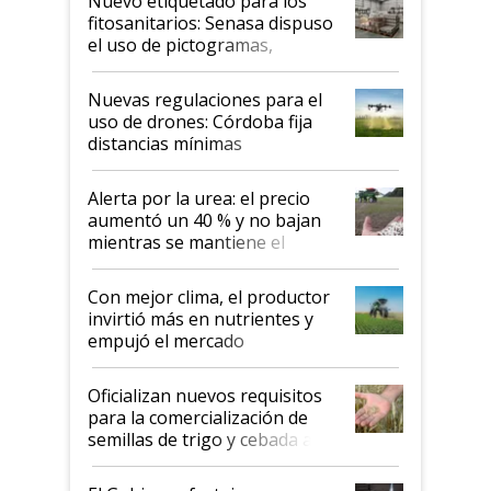
Nuevo etiquetado para los
fitosanitarios: Senasa dispuso
el uso de pictogramas,
palabras de advertencia e
indicaciones
Nuevas regulaciones para el
uso de drones: Córdoba fija
distancias mínimas
Alerta por la urea: el precio
aumentó un 40 % y no bajan
mientras se mantiene el
conflicto en Medio Oriente
Con mejor clima, el productor
invirtió más en nutrientes y
empujó el mercado
Oficializan nuevos requisitos
para la comercialización de
semillas de trigo y cebada a
granel