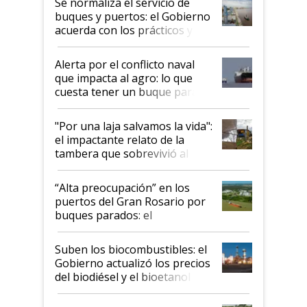
Se normaliza el servicio de
buques y puertos: el Gobierno
acuerda con los prácticos y
suspende el decreto de
desregulación
Alerta por el conflicto naval
que impacta al agro: lo que
cuesta tener un buque parado
y el peligro de que Argentina
pase a ser "país sucio"
"Por una laja salvamos la vida":
el impactante relato de la
tambera que sobrevivió al
tornado
“Alta preocupación” en los
puertos del Gran Rosario por
buques parados: el
funcionamiento de las
exportadoras en tensión tras
Suben los biocombustibles: el
la medida de fuerza de los
Gobierno actualizó los precios
prácticos
del biodiésel y el bioetanol