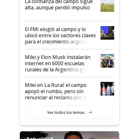
La confianza del campo sigue
Juan Félix Rossetti, el libertario
alta, aunque perdió impulso
que de una dura crisis salió
más fuerte y apuesta al cambio
de Milei
El FMI elogió al campo y lo
ubicó entre los sectores claves
para el crecimiento argentino
Milei y Elon Musk instalarán
internet en 6000 escuelas
rurales de la Argentina gracias
a un acuerdo con Starlink
Milei en La Rural: el campo
apoyó el rumbo, pero sin
renunciar al reclamo por las
retenciones
Ver todos los temas
Actualidad