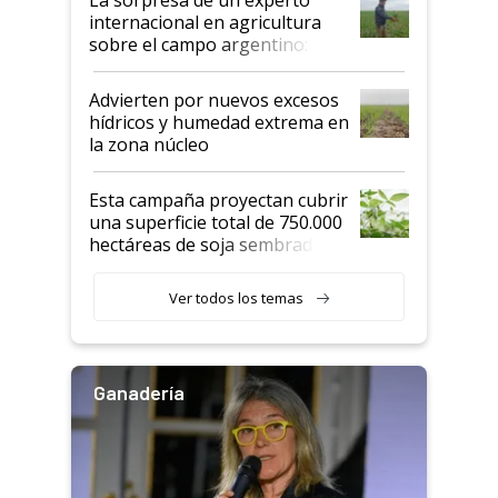
internacional en agricultura
sobre el campo argentino:
"Estoy muy impresionado"
Advierten por nuevos excesos
hídricos y humedad extrema en
la zona núcleo
Esta campaña proyectan cubrir
una superficie total de 750.000
hectáreas de soja sembradas
con una nueva generación de
variedades que marcan un
Ver todos los temas
salto tecnológico en genética y
rendimiento
Ganadería