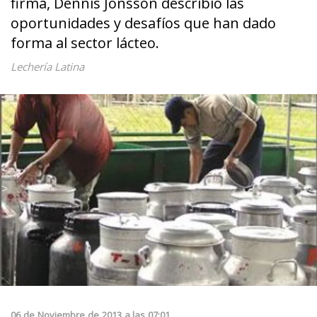
firma, Dennis Jönsson describió las
oportunidades y desafíos que han dado
forma al sector lácteo.
Lechería Latina
06
de
Noviembre
de
2013
a las
07:01