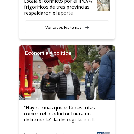
Escala el conflicto por el IPCVA:
animales: "Mientras me
frigoríficos de tres provincias
descalificaban, yo seguí
respaldaron el aporte
haciendo currículum"
obligatorio
Ver todos los temas
Economía y política
"Hay normas que están escritas
como si el productor fuera un
delincuente”: la desregulación llegó
al Congreso Aapresid y hasta se
habló del financiamiento al IPCVA