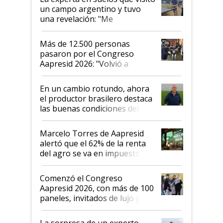
un campo argentino y tuvo
una revelación: "Me
impresionó mucho"
Más de 12.500 personas
pasaron por el Congreso
Aapresid 2026: "Volvió a
demostrar que hablar del
suelo es hablar de todo el
En un cambio rotundo, ahora
sistema productivo"
el productor brasilero destaca
las buenas condiciones del
agro argentino para invertir:
"Los veo más motivados"
Marcelo Torres de Aapresid
alertó que el 62% de la renta
del agro se va en impuestos:
"No es bueno que en
Argentina se sigan discutiendo
Comenzó el Congreso
las mismas cosas de hace 50
Aapresid 2026, con más de 100
años"
paneles, invitados de lujo y
todas las tendencias
La sorpresa de un experto