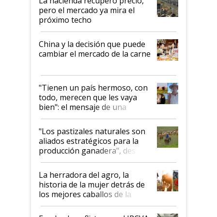
La hacienda recuperó precio,
pero el mercado ya mira el
próximo techo
China y la decisión que puede
cambiar el mercado de la carne
"Tienen un país hermoso, con
todo, merecen que les vaya
bien": el mensaje de una
ganadera uruguaya sobre las
oportunidades que se abren
"Los pastizales naturales son
para el agro en Argentina, con
aliados estratégicos para la
foco en la carne
producción ganadera", destaca
la iniciativa que ya reúne a 46
establecimientos en Argentina
La herradora del agro, la
historia de la mujer detrás de
los mejores caballos de la
Argentina y los mitos que
todavía hacen sufrir a estos