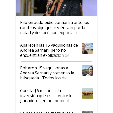
Pilu Giraudo pidió confianza ante los
cambios, dijo que recién van por la
mitad y destacó que exportar dejó de
ser "para unos pocos": "Tenemos un
mandato muy claro del gobierno
Aparecen las 15 vaquillonas de
nacional"
Andrea Sarnari, pero no
encuentran explicación de
cómo llegaron allí
Robaron 15 vaquillonas a
Andrea Sarnari y comenzó la
búsqueda: “Todos los días le
toca a algún productor”
Cuesta $6 millones: la
inversión que crece entre los
ganaderos en un momento
histórico para la actividad