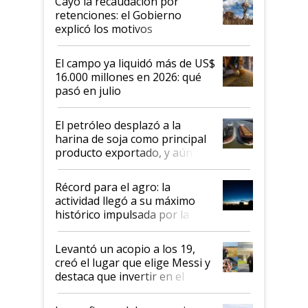
Cayó la recaudación por
retenciones: el Gobierno
explicó los motivos
El campo ya liquidó más de US$
16.000 millones en 2026: qué
pasó en julio
El petróleo desplazó a la
harina de soja como principal
producto exportado, y aún así
el agro aportó casi seis de cada
diez dólares y sostuvo el
Récord para el agro: la
liderazgo en un semestre
actividad llegó a su máximo
récord
histórico impulsada por la
cosecha y las exportaciones
Levantó un acopio a los 19,
creó el lugar que elige Messi y
destaca que invertir en el
kirchnerismo era como "darle
plata a un hijo para droga":