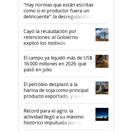
"Hay normas que están escritas
como si el productor fuera un
delincuente”: la desregulación llegó
al Congreso Aapresid y hasta se
habló del financiamiento al IPCVA
Cayó la recaudación por
retenciones: el Gobierno
explicó los motivos
El campo ya liquidó más de US$
16.000 millones en 2026: qué
pasó en julio
El petróleo desplazó a la
harina de soja como principal
producto exportado, y aún así
el agro aportó casi seis de cada
diez dólares y sostuvo el
Récord para el agro: la
liderazgo en un semestre
actividad llegó a su máximo
récord
histórico impulsada por la
cosecha y las exportaciones