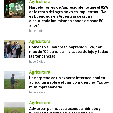
Agricultura
Marcelo Torres de Aapresid alertó que el 62%
de la renta del agro se va en impuestos: "No
es bueno que en Argentina se sigan
discutiendo las mismas cosas de hace 50
años"
hace 2 días
Agricultura
Comenzó el Congreso Aapresid 2026, con
más de 100 paneles, invitados de lujo y todas
las tendencias
hace 2 días
Agricultura
La sorpresa de un experto internacional en
agricultura sobre el campo argentino: "Estoy
muy impresionado"
hace 2 días
Agricultura
Advierten por nuevos excesos hídricos y
humedad extrema en la zona núcleo