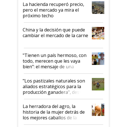
La hacienda recuperó precio,
pero el mercado ya mira el
próximo techo
China y la decisión que puede
cambiar el mercado de la carne
"Tienen un país hermoso, con
todo, merecen que les vaya
bien": el mensaje de una
ganadera uruguaya sobre las
oportunidades que se abren
"Los pastizales naturales son
para el agro en Argentina, con
aliados estratégicos para la
foco en la carne
producción ganadera", destaca
la iniciativa que ya reúne a 46
establecimientos en Argentina
La herradora del agro, la
historia de la mujer detrás de
los mejores caballos de la
Argentina y los mitos que