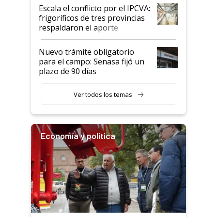
todavía hacen sufrir a estos
Escala el conflicto por el IPCVA:
animales: "Mientras me
frigoríficos de tres provincias
descalificaban, yo seguí
respaldaron el aporte
haciendo currículum"
obligatorio
Nuevo trámite obligatorio
para el campo: Senasa fijó un
plazo de 90 días
Ver todos los temas
Economía y política