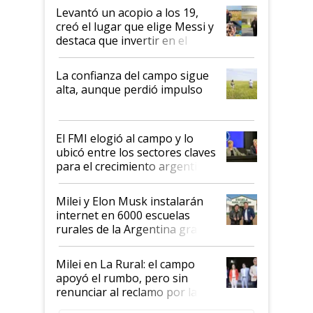
Levantó un acopio a los 19,
creó el lugar que elige Messi y
destaca que invertir en el
kirchnerismo era como "darle
plata a un hijo para droga":
La confianza del campo sigue
Juan Félix Rossetti, el libertario
alta, aunque perdió impulso
que de una dura crisis salió
más fuerte y apuesta al cambio
de Milei
El FMI elogió al campo y lo
ubicó entre los sectores claves
para el crecimiento argentino
Milei y Elon Musk instalarán
internet en 6000 escuelas
rurales de la Argentina gracias
a un acuerdo con Starlink
Milei en La Rural: el campo
apoyó el rumbo, pero sin
renunciar al reclamo por las
retenciones