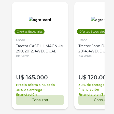
Ofertas Especiales
Ofertas Especiales
Usado
Usado
Tractor CASE IH MAGNUM
Tractor John Deere 
290, 2012, 4WD, DUAL
2014, 4WD, DUAL
Isla Verde
Isla Verde
U$
145.000
U$
120.000
Precio oferta sin usado
30% de entrega +
financiación
30% de entrega +
financiación
Financialo en 3 años
Consultar
Consultar