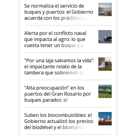
Se normaliza el servicio de
buques y puertos: el Gobierno
acuerda con los prácticos y
suspende el decreto de
desregulación
Alerta por el conflicto naval
que impacta al agro: lo que
cuesta tener un buque parado
y el peligro de que Argentina
pase a ser "país sucio"
"Por una laja salvamos la vida":
el impactante relato de la
tambera que sobrevivió al
tornado
“Alta preocupación” en los
puertos del Gran Rosario por
buques parados: el
funcionamiento de las
exportadoras en tensión tras
Suben los biocombustibles: el
la medida de fuerza de los
Gobierno actualizó los precios
prácticos
del biodiésel y el bioetanol