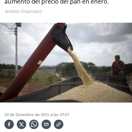
aumento del precio del pan en enero.
Ambito Financiero
20
de
Diciembre
de
2013
a las
07:37