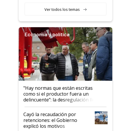
obligatorio
Ver todos los temas
Economía y política
"Hay normas que están escritas
como si el productor fuera un
delincuente”: la desregulación llegó
al Congreso Aapresid y hasta se
habló del financiamiento al IPCVA
Cayó la recaudación por
retenciones: el Gobierno
explicó los motivos