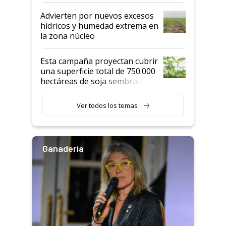
"Estoy muy impresionado"
Advierten por nuevos excesos
hídricos y humedad extrema en
la zona núcleo
Esta campaña proyectan cubrir
una superficie total de 750.000
hectáreas de soja sembradas
con una nueva generación de
variedades que marcan un
Ver todos los temas
salto tecnológico en genética y
rendimiento
Ganadería