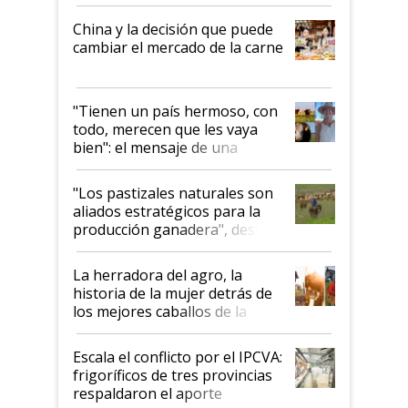
China y la decisión que puede
cambiar el mercado de la carne
"Tienen un país hermoso, con
todo, merecen que les vaya
bien": el mensaje de una
ganadera uruguaya sobre las
oportunidades que se abren
"Los pastizales naturales son
para el agro en Argentina, con
aliados estratégicos para la
foco en la carne
producción ganadera", destaca
la iniciativa que ya reúne a 46
establecimientos en Argentina
La herradora del agro, la
historia de la mujer detrás de
los mejores caballos de la
Argentina y los mitos que
todavía hacen sufrir a estos
Escala el conflicto por el IPCVA:
animales: "Mientras me
frigoríficos de tres provincias
descalificaban, yo seguí
respaldaron el aporte
haciendo currículum"