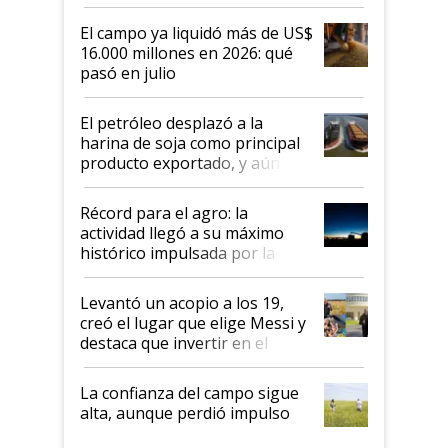
El campo ya liquidó más de US$
16.000 millones en 2026: qué
pasó en julio
El petróleo desplazó a la
harina de soja como principal
producto exportado, y aún así
el agro aportó casi seis de cada
diez dólares y sostuvo el
Récord para el agro: la
liderazgo en un semestre
actividad llegó a su máximo
récord
histórico impulsada por la
cosecha y las exportaciones
Levantó un acopio a los 19,
creó el lugar que elige Messi y
destaca que invertir en el
kirchnerismo era como "darle
plata a un hijo para droga":
La confianza del campo sigue
Juan Félix Rossetti, el libertario
alta, aunque perdió impulso
que de una dura crisis salió
más fuerte y apuesta al cambio