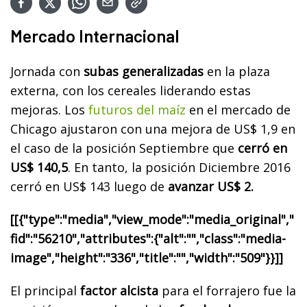
Mercado Internacional
Jornada con
subas generalizadas
en la plaza
externa, con los cereales liderando estas
mejoras. Los
futuros del maíz
en el mercado de
Chicago ajustaron con una mejora de US$ 1,9 en
el caso de la posición Septiembre que
cerró en
US$ 140,5
. En tanto, la posición Diciembre 2016
cerró en US$ 143 luego de
avanzar US$ 2.
[[{"type":"media","view_mode":"media_original","
fid":"56210","attributes":{"alt":"","class":"media-
image","height":"336","title":"","width":"509"}}]]
El principal
factor alcista
para el forrajero fue la