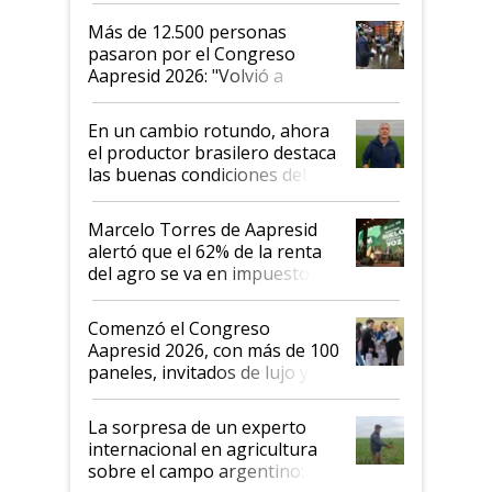
Más de 12.500 personas
pasaron por el Congreso
Aapresid 2026: "Volvió a
demostrar que hablar del
suelo es hablar de todo el
En un cambio rotundo, ahora
sistema productivo"
el productor brasilero destaca
las buenas condiciones del
agro argentino para invertir:
"Los veo más motivados"
Marcelo Torres de Aapresid
alertó que el 62% de la renta
del agro se va en impuestos:
"No es bueno que en
Argentina se sigan discutiendo
Comenzó el Congreso
las mismas cosas de hace 50
Aapresid 2026, con más de 100
años"
paneles, invitados de lujo y
todas las tendencias
La sorpresa de un experto
internacional en agricultura
sobre el campo argentino: