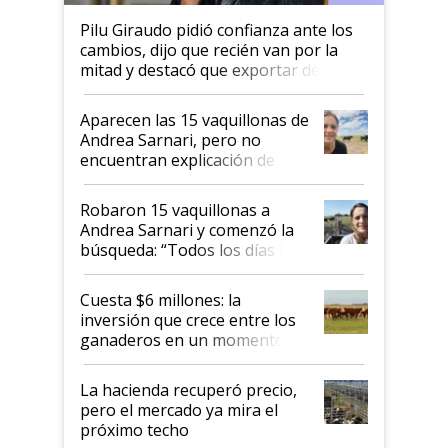
Pilu Giraudo pidió confianza ante los
cambios, dijo que recién van por la
mitad y destacó que exportar dejó de
ser "para unos pocos": "Tenemos un
mandato muy claro del gobierno
Aparecen las 15 vaquillonas de
nacional"
Andrea Sarnari, pero no
encuentran explicación de
cómo llegaron allí
Robaron 15 vaquillonas a
Andrea Sarnari y comenzó la
búsqueda: “Todos los días le
toca a algún productor”
Cuesta $6 millones: la
inversión que crece entre los
ganaderos en un momento
histórico para la actividad
La hacienda recuperó precio,
pero el mercado ya mira el
próximo techo