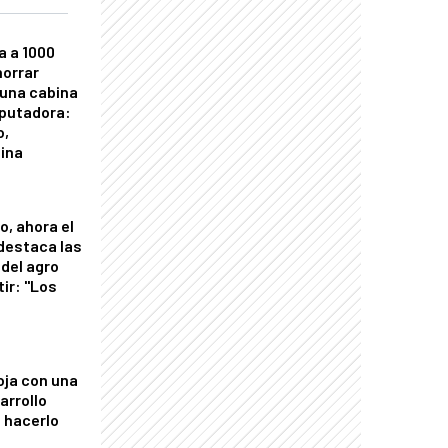
a a 1000
horrar
 una cabina
putadora:
o,
tina
o, ahora el
 destaca las
del agro
tir: "Los
"
oja con una
arrollo
 hacerlo