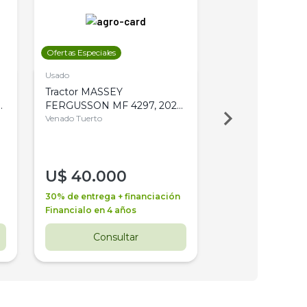
Ofertas Especiales
Ofertas Especiales
Usado
Usado
Tractor MASSEY
Tractor AGCO ALL
,
FERGUSSON MF 4297, 2020,
2003, 4WD, PA
4WD, PATON
Venado Tuerto
Venado Tuerto
U$
40.000
U$
30.000
30% de entrega + financiación
30% de entrega + 
Financialo en 4 años
Financialo en 3 a
Consultar
Consul