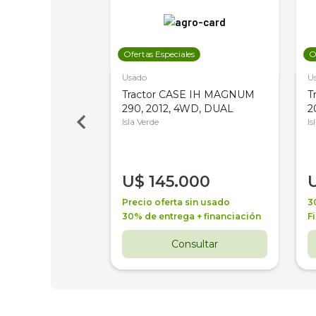
les
Ofertas Especiales
O
Usado
U
a Metalfor 7040,
Tractor CASE IH MAGNUM
T
Bot 32 Mts
290, 2012, 4WD, DUAL
2
Isla Verde
Is
000
U$
145.000
a + financiación
Precio oferta sin usado
3
 4 años
30% de entrega + financiación
F
nsultar
Consultar