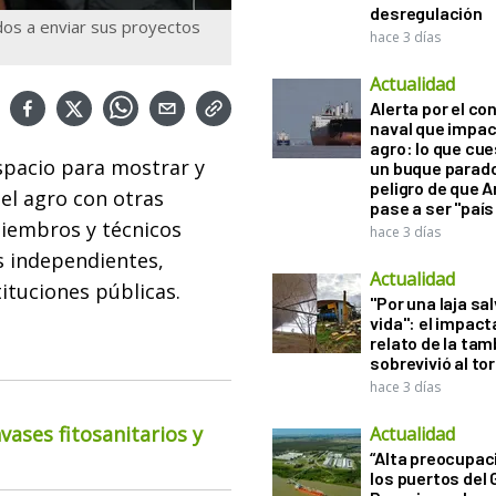
desregulación
dos a enviar sus proyectos
hace 3 días
Actualidad
Alerta por el con
naval que impac
agro: lo que cu
spacio para mostrar y
un buque parado
peligro de que 
el agro con otras
pase a ser "país
 miembros y técnicos
hace 3 días
 independientes,
Actualidad
ituciones públicas.
"Por una laja sa
vida": el impac
relato de la ta
sobrevivió al to
hace 3 días
ases fitosanitarios y
Actualidad
“Alta preocupac
los puertos del 