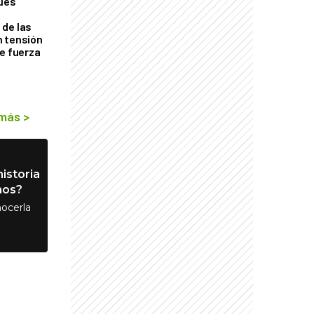
ques
de las
n tensión
de fuerza
s
 más
>
istoria
nos?
ocerla