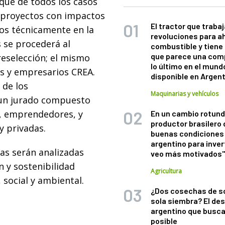
que de todos los casos
0 proyectos con impactos
El tractor que trabaj
dos técnicamente en la
revoluciones para a
s se procederá al
combustible y tiene
que parece una com
reselección; el mismo
lo último en el mund
es y empresarios CREA.
disponible en Argen
 de los
Maquinarias y vehículos
un jurado compuesto
A, emprendedores, y
En un cambio rotund
productor brasilero
y privadas.
buenas condiciones 
argentino para inver
as serán analizadas
veo más motivados
n y sostenibilidad
Agricultura
social y ambiental.
¿Dos cosechas de s
sola siembra? El des
argentino que busca
posible