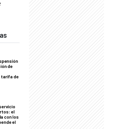
e
das
uspensión
ción de
 tarifa de
servicio
rtos: el
a con los
pende el