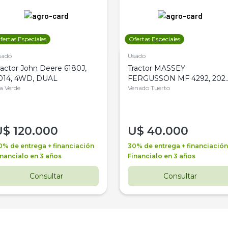
fertas Especiales
Ofertas Especiales
sado
Usado
ractor John Deere 6180J,
Tractor MASSEY
014, 4WD, DUAL
FERGUSSON MF 4292, 2020
la Verde
4WD, PATON
Venado Tuerto
U$
120.000
U$
40.000
0% de entrega + financiación
30% de entrega + financiación
inancialo en 3 años
Financialo en 3 años
Consultar
Consultar