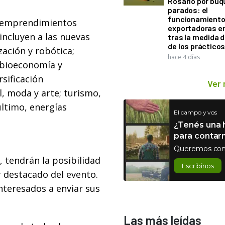
Rosario por bu
parados: el
funcionamiento 
8 emprendimientos
exportadoras e
incluyen a las nuevas
tras la medida 
de los práctico
ación y robótica;
hace 4 días
; bioeconomía y
rsificación
Ver
l, moda y arte; turismo,
último, energías
El campo y vos
¿Tenés una h
para contar
Queremos con
, tendrán la posibilidad
Escribinos
r destacado del evento.
nteresados a enviar sus
Las más leídas