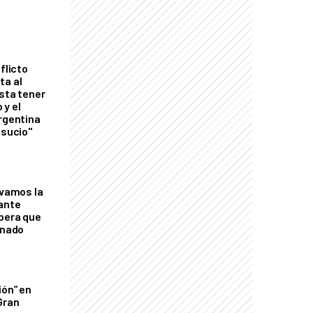
flicto
ta al
esta tener
 y el
Argentina
 sucio"
lvamos la
tante
mbera que
rnado
ión” en
Gran