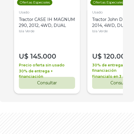
Ofertas Especiales
Ofertas Especiales
Usado
Usado
Tractor CASE IH MAGNUM
Tractor John Deere 
290, 2012, 4WD, DUAL
2014, 4WD, DUAL
Isla Verde
Isla Verde
U$
145.000
U$
120.000
Precio oferta sin usado
30% de entrega +
financiación
30% de entrega +
financiación
Financialo en 3 años
Consultar
Consultar