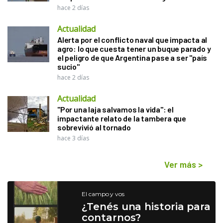
hace 2 días
Actualidad
Alerta por el conflicto naval que impacta al
agro: lo que cuesta tener un buque parado y
el peligro de que Argentina pase a ser "país
sucio"
hace 2 días
Actualidad
"Por una laja salvamos la vida": el
impactante relato de la tambera que
sobrevivió al tornado
hace 3 días
Ver más
>
El campo y vos
¿Tenés una historia para
contarnos?