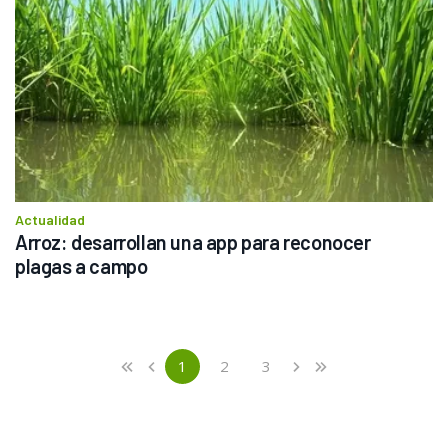
Actualidad
Arroz: desarrollan una app para reconocer 
plagas a campo
Previous
First
1
2
3
«
‹
›
»
(current)
Next
Last