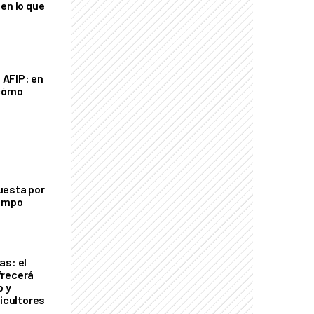
en lo que
a AFIP: en
 cómo
uesta por
campo
as: el
frecerá
o y
ricultores