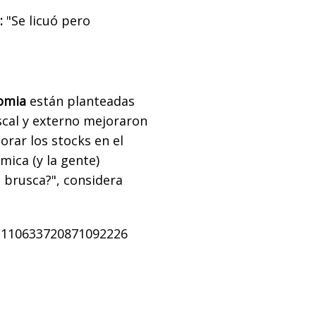
:
"S
e licuó pero
nomia
están planteadas
iscal y externo mejoraron
rar los stocks en el
mica (y la gente)
n brusca?", considera
/1110633720871092226