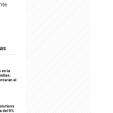
nte
das
 en la
illas:
ntarán al
olutions
a del 9%