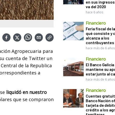
en sus ingresos 
va del 2020
hace 6 años
Financiero
Feria fiscal de l
qué consiste y
alcanza a los
contribuyentes
hace más de 6 años
ación Agropecuaria para
 su cuenta de Twitter un
Financiero
El Banco Galicia
 Central de la Republica
mantiene su ap
orrespondientes a
estar junto al 
hace más de 6 años
Financiero
 se
liquidó en nuestro
Cuentas gratuit
dólares que se compraron
Banco Nación o
tarjeta de débit
crédito a los ag
familiares