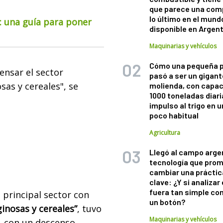
que parece una com
lo último en el mund
o: una guía para poner
disponible en Argen
Maquinarias y vehículos
Cómo una pequeña 
ensar el sector
pasó a ser un gigant
as y cereales", se
molienda, con capac
1000 toneladas diaria
impulso al trigo en 
poco habitual
Agricultura
Llegó al campo arge
tecnología que pro
cambiar una práctic
clave: ¿Y si analizar 
fuera tan simple co
 principal sector con
un botón?
inosas y cereales”
, tuvo
Maquinarias y vehículos
, con un descenso