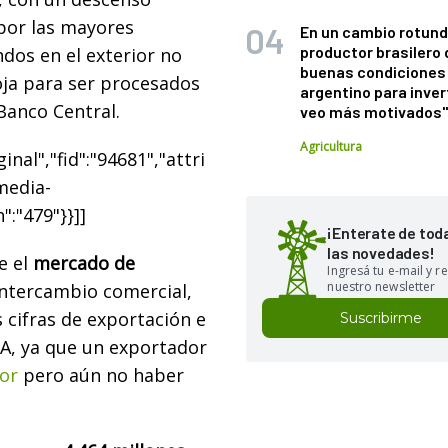
 por las mayores
En un cambio rotund
productor brasilero
dos en el exterior no
buenas condiciones 
oja para ser procesados
argentino para inver
Banco Central.
veo más motivados
Agricultura
nal","fid":"94681","attri
"media-
":"479"}}]]
¡Enterate de tod
las novedades!
e el
mercado de
Ingresá tu e-mail y re
nuestro newsletter
intercambio comercial,
 cifras de exportación e
Suscribirme
RA, ya que un exportador
ior
pero aún no haber