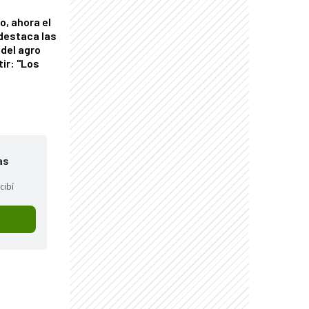
o, ahora el
 destaca las
del agro
tir: "Los
"
as
cibí