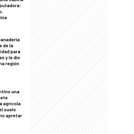
putadora:
o,
tina
panadería
e de la
idad para
s y le dio
una región
ntino una
mete
a agrícola
el suelo
mo apretar