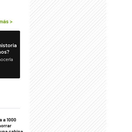
 más
>
istoria
nos?
ocerla
a a 1000
horrar
 una cabina