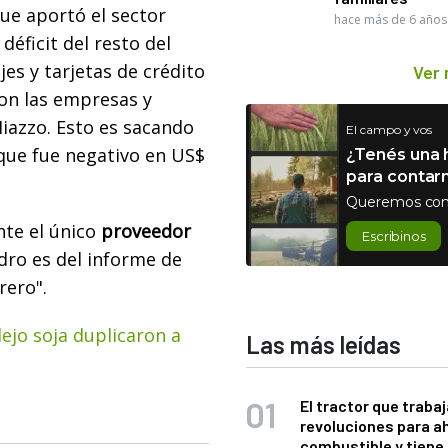
ue aportó el sector
hace más de 6 años
déficit del resto del
jes y tarjetas de crédito
Ver
ron las empresas y
Miazzo.
Esto es sacando
El campo y vos
 que fue negativo en US$
¿Tenés una h
para contar
Queremos con
te el único
proveedor
Escribinos
ro es del informe de
rero".
ejo soja duplicaron a
Las más leídas
El tractor que trabaj
revoluciones para a
combustible y tiene