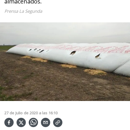
almacenados.
Prensa La Segunda
27
de
Julio
de
2020
a las
16:10