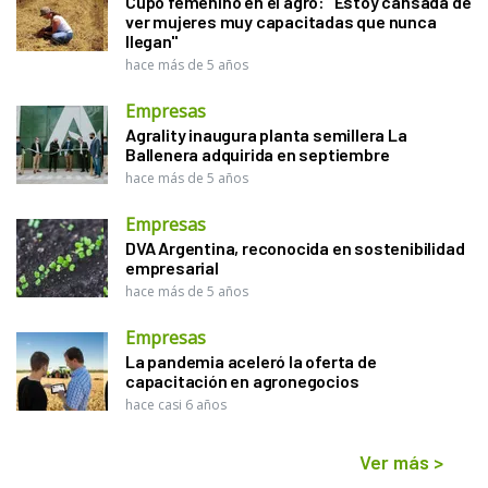
Cupo femenino en el agro: "Estoy cansada de
ver mujeres muy capacitadas que nunca
llegan"
hace más de 5 años
Empresas
Agrality inaugura planta semillera La
Ballenera adquirida en septiembre
hace más de 5 años
Empresas
DVA Argentina, reconocida en sostenibilidad
empresarial
hace más de 5 años
Empresas
La pandemia aceleró la oferta de
capacitación en agronegocios
hace casi 6 años
Ver más
>