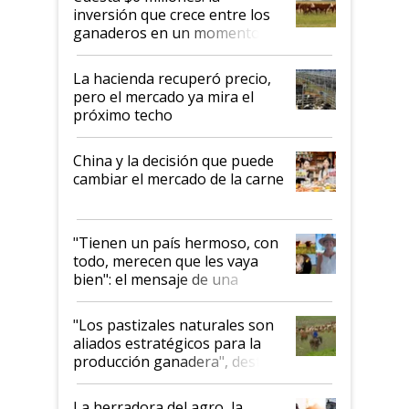
inversión que crece entre los
ganaderos en un momento
histórico para la actividad
La hacienda recuperó precio,
pero el mercado ya mira el
próximo techo
China y la decisión que puede
cambiar el mercado de la carne
"Tienen un país hermoso, con
todo, merecen que les vaya
bien": el mensaje de una
ganadera uruguaya sobre las
oportunidades que se abren
"Los pastizales naturales son
para el agro en Argentina, con
aliados estratégicos para la
foco en la carne
producción ganadera", destaca
la iniciativa que ya reúne a 46
establecimientos en Argentina
La herradora del agro, la