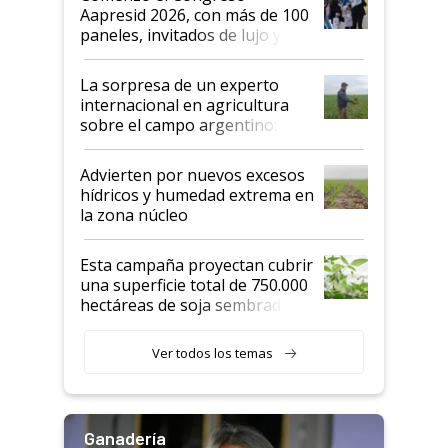
las mismas cosas de hace 50
Aapresid 2026, con más de 100
años"
paneles, invitados de lujo y
todas las tendencias
La sorpresa de un experto
internacional en agricultura
sobre el campo argentino:
"Estoy muy impresionado"
Advierten por nuevos excesos
hídricos y humedad extrema en
la zona núcleo
Esta campaña proyectan cubrir
una superficie total de 750.000
hectáreas de soja sembradas
con una nueva generación de
variedades que marcan un
Ver todos los temas
salto tecnológico en genética y
rendimiento
Ganadería