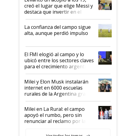
creó el lugar que elige Messi y
destaca que invertir en el
kirchnerismo era como "darle
plata a un hijo para droga":
La confianza del campo sigue
Juan Félix Rossetti, el libertario
alta, aunque perdió impulso
que de una dura crisis salió
más fuerte y apuesta al cambio
de Milei
El FMI elogió al campo y lo
ubicó entre los sectores claves
para el crecimiento argentino
Milei y Elon Musk instalarán
internet en 6000 escuelas
rurales de la Argentina gracias
a un acuerdo con Starlink
Milei en La Rural: el campo
apoyó el rumbo, pero sin
renunciar al reclamo por las
retenciones
Ver todos los temas