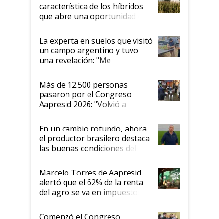
característica de los híbridos
que abre una oportunidad en
el lote
La experta en suelos que visitó
un campo argentino y tuvo
una revelación: "Me
impresionó mucho"
Más de 12.500 personas
pasaron por el Congreso
Aapresid 2026: "Volvió a
demostrar que hablar del
suelo es hablar de todo el
En un cambio rotundo, ahora
sistema productivo"
el productor brasilero destaca
las buenas condiciones del
agro argentino para invertir:
"Los veo más motivados"
Marcelo Torres de Aapresid
alertó que el 62% de la renta
del agro se va en impuestos:
"No es bueno que en
Argentina se sigan discutiendo
Comenzó el Congreso