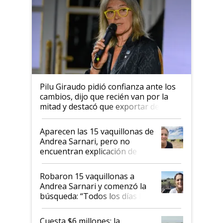
Pilu Giraudo pidió confianza ante los
cambios, dijo que recién van por la
mitad y destacó que exportar dejó de
ser "para unos pocos": "Tenemos un
mandato muy claro del gobierno
Aparecen las 15 vaquillonas de
nacional"
Andrea Sarnari, pero no
encuentran explicación de
cómo llegaron allí
Robaron 15 vaquillonas a
Andrea Sarnari y comenzó la
búsqueda: “Todos los días le
toca a algún productor”
Cuesta $6 millones: la