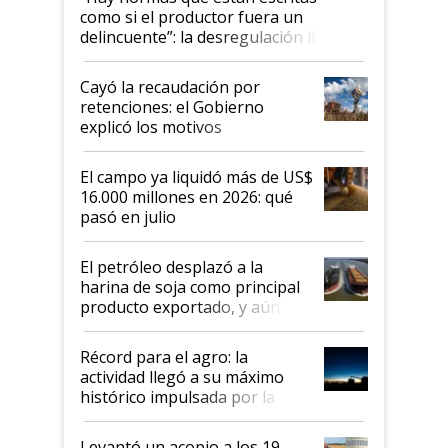
como si el productor fuera un
delincuente”: la desregulación llegó
al Congreso Aapresid y hasta se
habló del financiamiento al IPCVA
Cayó la recaudación por
retenciones: el Gobierno
explicó los motivos
El campo ya liquidó más de US$
16.000 millones en 2026: qué
pasó en julio
El petróleo desplazó a la
harina de soja como principal
producto exportado, y aún así
el agro aportó casi seis de cada
diez dólares y sostuvo el
Récord para el agro: la
liderazgo en un semestre
actividad llegó a su máximo
récord
histórico impulsada por la
cosecha y las exportaciones
Levantó un acopio a los 19,