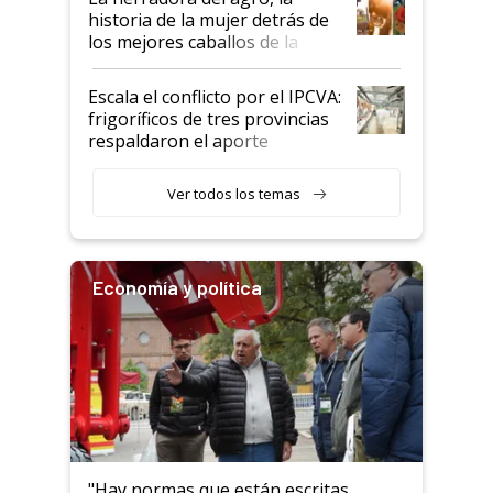
historia de la mujer detrás de
los mejores caballos de la
Argentina y los mitos que
todavía hacen sufrir a estos
Escala el conflicto por el IPCVA:
animales: "Mientras me
frigoríficos de tres provincias
descalificaban, yo seguí
respaldaron el aporte
haciendo currículum"
obligatorio
Ver todos los temas
Economía y política
"Hay normas que están escritas