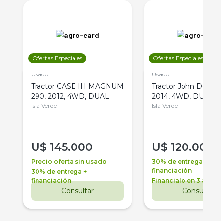
Ofertas Especiales
Ofertas Especiales
Usado
Usado
Tractor CASE IH MAGNUM
Tractor John Deere 
290, 2012, 4WD, DUAL
2014, 4WD, DUAL
Isla Verde
Isla Verde
U$
145.000
U$
120.000
Precio oferta sin usado
30% de entrega +
financiación
30% de entrega +
financiación
Financialo en 3 años
Consultar
Consultar