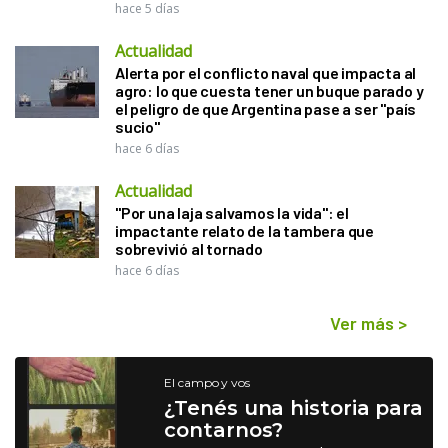
hace 5 días
Actualidad
Alerta por el conflicto naval que impacta al
agro: lo que cuesta tener un buque parado y
el peligro de que Argentina pase a ser "país
sucio"
hace 6 días
Actualidad
"Por una laja salvamos la vida": el
impactante relato de la tambera que
sobrevivió al tornado
hace 6 días
Ver más
>
El campo y vos
¿Tenés una historia para
contarnos?