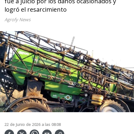
fue a juicio por los daños ocasionados y
logró el resarcimiento
Agrofy News
22
de
Junio
de
2026
a las
08:08