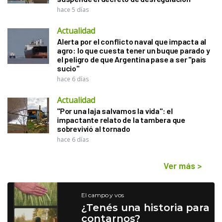
hace 5 días
Actualidad
Alerta por el conflicto naval que impacta al
agro: lo que cuesta tener un buque parado y
el peligro de que Argentina pase a ser "país
sucio"
hace 6 días
Actualidad
"Por una laja salvamos la vida": el
impactante relato de la tambera que
sobrevivió al tornado
hace 6 días
Ver más
>
El campo y vos
¿Tenés una historia para
contarnos?