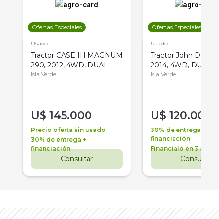
Ofertas Especiales
Ofertas Especiales
Usado
Usado
Tractor CASE IH MAGNUM
Tractor John Deere 
290, 2012, 4WD, DUAL
2014, 4WD, DUAL
Isla Verde
Isla Verde
U$
145.000
U$
120.000
Precio oferta sin usado
30% de entrega +
financiación
30% de entrega +
financiación
Financialo en 3 años
Consultar
Consultar