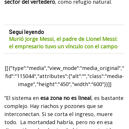
sector del vertedero
, como refugio natural.
Seguí leyendo
Murió Jorge Messi, el padre de Lionel Messi:
el empresario tuvo un vínculo con el campo
[[{"type":"media","view_mode":"media_original","
fid":"115044","attributes":{"alt":"","class":"media-
image","height":"450","width":"600"}}]]
“El sistema en
esa zona no es lineal
, es bastante
complejo. Hay riachos y pozones que se
interconectan. Si se corta el ingreso, muere
todo. La mortandad habría, pero no en esa